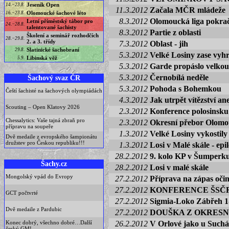
Jeseník Open
14.−23.8.
11.3.2012
Začala MČR mládeže
Olomoucké šachové léto
16.−23.8.
8.3.2012
Olomoucká liga pokrač
Letní příměstský tábor pro
24.−28.8.
talentované šachisty
8.3.2012
Partie z oblasti
Školení a seminář rozhodčích
28.−29.8.
2. a 3. třídy
7.3.2012
Oblast - jih
Slatinické šachobraní
29.8.
5.3.2012
Velké Losiny zase vyhr
Libinská věž
5.9.
5.3.2012
Garde propáslo velkou
5.3.2012
Černobílá neděle
Šachový svaz ČR
5.3.2012
Pohoda s Bohemkou
Čeští šachisté na šachových olympiádách
4.3.2012
Jak utrpět vítězství an
Scouting – Open Klatovy 2026
2.3.2012
Konference polosinsku
Chessalytics: Vaše tajná zbraň pro
2.3.2012
Okresní přebor Olomo
přípravu na soupeře
1.3.2012
Velké Losiny vykostily
Dvě medaile z evropského šampionátu
družstev pro Českou republiku!!!
1.3.2012
Losi v Malé skále - epi
28.2.2012
9. kolo KP v Šumperku
Šachy.cz
28.2.2012
Losi v malé skále
Mongolský vpád do Evropy
27.2.2012
Příprava na zápas oči
27.2.2012
KONFERENCE ŠSČ
GCT počtvrté
27.2.2012
Sigmia-Loko Zábřeh 1-
Dvě medaile z Pardubic
27.2.2012
DOUŠKA Z OKRESNÍ
Konec dobrý, všechno dobré…Další
26.2.2012
V Orlové jako u Such
český GM!