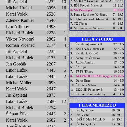
2.
ŠK JOLY Lysá nad Labem A
16
27.0
Jiří Zapletal
2235
10
3.
BŠŠ Frýdek-Místek A
11
21.5
Michal Hrabal
3096
16
4.
SK Prostějov
10
21.0
Karel Volek
2528
5.
Panda Rychnov/Kněžnou
7
19.5
6.
TJ Náměšť nad Oslavou A
6
19.0
Zdeněk Kamler
4546
7.
TŽ Třinec
6
18.5
Igor Alfimov
1998
8.
ŠK Světlá nad Sázavou
0
7.0
Richard Biolek
2228
1
Viktor Novotný
2862
4
1.LIGA VÝCHOD
1.
ŠK Slavoj Poruba B
22
51.5
Roman Vicenec
2174
4
2.
BŠŠ Frýdek-Místek B
22
49.5
Jiří Zapletal
2235
3.
SK Slavia Orlová
20
47.5
Richard Biolek
2135
3
4.
Šachy Hošťálková
18
43.0
5.
Jezdci Jundrov
17
46.5
Jan Gorčák
2207
6.
ŠK Lípa
16
43.0
Libor Lužík
4445
5
7.
TJ TŽ Třinec
16
39.5
Libor Lužík
2945
2
8.
A64 PROCLIENT Grygov
15
45.5
9.
Duras Brno
14
43.5
Michal Müller
2693
10.
ŠK Staré Město
14
40.0
Karel Volek
2647
11.
2222 ŠK Polabiny B
13
44.0
12.
SK Podlužan Prušánky
4
34.5
Jiří Zapletal
2873
Libor Lužík
2580
12
1.LIGA MLÁDEŽE D
Richard Biolek
2754
1.
Šachy Krnov
19
30.0
Štěpán Žilka
2443
2
2.
ŠK Vsetín
18
29.0
3.
BŠŠ Frýdek Místek B
14
25.0
Karel Volek
2682
2
4.
Šachy Vyškov
13
28.0
Tomáš Přikryl
3224