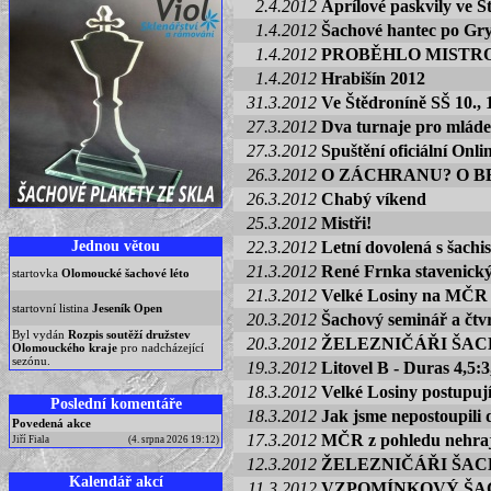
2.4.2012
Aprílové paskvily ve 
1.4.2012
Šachové hantec po Gr
1.4.2012
PROBĚHLO MISTRO
1.4.2012
Hrabišín 2012
31.3.2012
Ve Štědroníně SŠ 10., 1
27.3.2012
Dva turnaje pro mláde
27.3.2012
Spuštění oficiální Onl
26.3.2012
O ZÁCHRANU? O B
26.3.2012
Chabý víkend
25.3.2012
Mistři!
Jednou větou
22.3.2012
Letní dovolená s šachis
21.3.2012
René Frnka stavenick
startovka
Olomoucké šachové léto
21.3.2012
Velké Losiny na MČR 
startovní listina
Jeseník Open
20.3.2012
Šachový seminář a čtv
Byl vydán
Rozpis soutěží družstev
20.3.2012
ŽELEZNIČÁŘI ŠAC
Olomouckého kraje
pro nadcházející
sezónu.
19.3.2012
Litovel B - Duras 4,5:3,
18.3.2012
Velké Losiny postupují 
Poslední komentáře
18.3.2012
Jak jsme nepostoupili 
Povedená akce
17.3.2012
MČR z pohledu nehraj
Jiří Fiala
(4. srpna 2026 19:12)
12.3.2012
ŽELEZNIČÁŘI ŠAC
Kalendář akcí
11.3.2012
VZPOMÍNKOVÝ ŠA