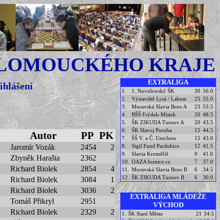
OLOMOUCKÉHO KRAJE
EXTRALIGA
ihlášení
1.
1. Novoborský ŠK
30
56.0
2.
Výstaviště Lysá / Labem
25
55.0
3.
Moravská Slavia Brno A
23
53.5
4.
BŠŠ Frýdek-Místek
20
48.5
5.
ŠK ZIKUDA Turnov A
20
43.5
6.
ŠK Slavoj Poruba
15
44.5
Autor
PP
PK
7.
ŠŠ V. a Č. Unichess
15
43.0
8.
Sigil Fund Pardubice
12
41.5
Jaromír Vozák
2454
2
9.
Slavia Kroměříž
9
41.0
Zbyněk Harašta
2362
10.
OAZA loznice.cz
7
37.0
Richard Biolek
2854
4
11.
Moravská Slavia Brno B
6
34.5
12.
ŠK ZIKUDA Turnov B
6
30.0
Richard Biolek
3084
1
Richard Biolek
3036
2
EXTRALIGA MLÁDEŽE
Tomáš Přikryl
2951
VÝCHOD
Richard Biolek
2329
2
1.
ŠK Staré Město
21
34.5