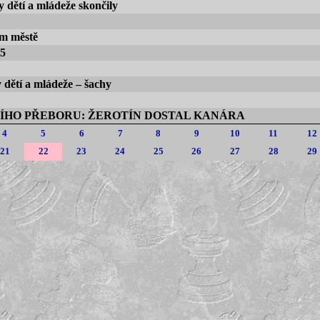
 dětí a mládeže skončily
ém městě
,5
 dětí a mládeže – šachy
ÍHO PŘEBORU: ŽEROTÍN DOSTAL KANÁRA
4
5
6
7
8
9
10
11
12
21
22
23
24
25
26
27
28
29