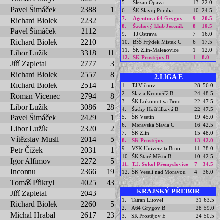
5.
Slezan Opava
13
22.0
Pavel Šimáček
2388
1
6.
ŠK Slavoj Poruba
10
24.5
7.
Agentura 64 Grygov
9
20.5
Richard Biolek
2232
8.
Šachový klub Jeseník
8
19.5
Pavel Šimáček
2112
9.
TJ Ostrava
7
16.0
Richard Biolek
2210
10.
BŠŠ Frýdek Místek C
6
17.5
11.
ŠK Zlín-Malenovice
1
12.0
Libor Lužík
3318
11
12.
SK Prostějov B
1
8.0
Jiří Zapletal
2777
3
Richard Biolek
2557
8
2.LIGA E
Richard Biolek
2514
1
1.
TJ Vlčnov
28
56.0
2.
Slavia Kroměříž B
24
48.5
Roman Vicenec
2794
8
3.
ŠK Lokomotiva Brno
22
47.5
Libor Lužík
3086
28
4.
Šachy Hošťálková B
22
47.5
Pavel Šimáček
2429
1
5.
ŠK Vsetín
19
45.0
6.
Moravská Slavia C
16
42.5
Libor Lužík
2320
2
7.
ŠK Zlín
15
48.0
Vítězslav Musil
2014
5
8.
SK Prostějov
13
42.0
9.
VSK Univerzita Brno
11
38.0
Petr Čížek
2031
1
10.
ŠK Staré Město B
10
42.5
Igor Alfimov
2272
5
11.
T.J. Sokol Přemyslovice
7
34.5
Inconnu
2366
19
12.
ŠK Veselí nad Moravou
4
36.0
Tomáš Přikryl
4025
43
KRAJSKÝ PŘEBOR
Jiří Zapletal
2043
1.
Tatran Litovel
31
63.5
Richard Biolek
2260
5
2.
A64 Grygov B
28
59.0
Michal Hrabal
2617
23
3.
SK Prostějov B
24
50.5