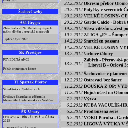
22.2.2012
Okresní přebor Olomo
20.2.2012
Potyčky v severních Č
Šachové weby
20.2.2012
VELKÉ LOSINY- 
20.2.2012
Garde Calcio - Dobrá 6
A64 Grygov
19.2.2012
Sláva vítězům…čest p
Zlatá Praha 2026: Medailový úspěch
našich děvčat v tropické metropoli
19.2.2012
2.LIGA „E“ – Šumperk 
Teplice Open 2026
14.2.2012
Smrtící en passant
14.2.2012
VELKÉ LOSINY VYD
SK Prostějov
13.2.2012
šachové tábory
Zábřeh - Přerov 4:4 p
POVEDENÁ AKCE
13.2.2012
Litovel B - Orlová 3:
Pohár primátora u konce
12.2.2012
Šachovnice v plamene
12.2.2012
Ostravaci bez šance
TJ Spartak Přerov
11.2.2012
DOUŠKA Z OP: VY
Simultánka v Nedakonicích
11.2.2012
Hojná účast na Olomou
Družstvo Spartaku se zúčastnilo
7.2.2012
Výzva
Memoriálu Josefa Vozáka ve Skaličce
6.2.2012
KUBA VACULÍK-HR
6.2.2012
Prodloužená série
ŠK Vinary
6.2.2012
VOKD Poruba - Garde 
CITOVSKÁ TŘÍKRÁLOVÁ ROŠÁDA
2025
5.2.2012
LIGOVÁ VÝUKA V