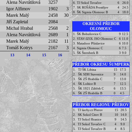
Alena Navrátilová
3257
6.
TJ Sokol Tovačov
6
26.0
7.
SK ROŠÁDA Prostějov
4
24.5
Igor Alfimov
1902
3
8.
ŠK Sigmia Olomouc B
4
18.0
Marek Malý
2458
30
Jiří Zapletal
2084
OKRESNÍ PŘEBOR
Michal Hrabal
2568
2
OLOMOUC
1.
ŠK Bohuňovice C
9
12.5
Alena Navrátilová
2689
1
2.
STAV-IZOL ISO Olomouc C
6
11.0
Marek Malý
2182
11
3.
Matadoor Přáslavice
6
10.0
Tomáš Kotrys
2167
3
4.
Sigmia Olomouc C
6
7.5
5.
ŠK Šternberk B
3
9.0
13
14
15
16
PŘEBOR OKRESU ŠUMPERK
1.
TJ ŠK Libina
15
17.5
2.
ŠK SDH Stavenice
9
14.0
3.
ŠK ZŠ Hrabišín C
7
13.0
4.
ŠK Loštice B
7
12.5
5.
ŠK 1921 Zábřeh C
6
13.5
6.
ŠK ZŠ Hrabišín B
0
4.5
PŘEBOR REGIONU PŘEROV
1.
TJ
šachy.cz
Přerov
15
20.5
2.
SK Sokol Citov B
10
14.0
3.
TJ Sokol Hranice
9
14.5
4.
TJ Sokol Tovačov C
4
9.0
5.
TJ Sokol Tovačov B
4
8.5