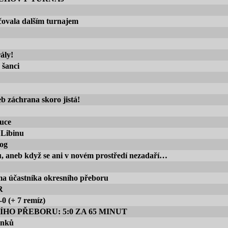
ovala dalším turnajem
ály!
 šanci
eb záchrana skoro jistá!
uce
 Libinu
log
, aneb když se ani v novém prostředí nezadaří…
ma účastníka okresního přeboru
R
0 (+ 7 remíz)
HO PŘEBORU: 5:0 ZA 65 MINUT
ánků