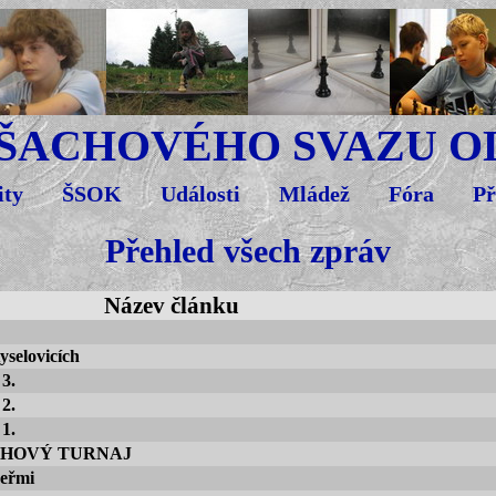
 ŠACHOVÉHO SVAZU 
ity
ŠSOK
Události
Mládež
Fóra
Př
Přehled všech zpráv
Název článku
yselovicích
 3.
 2.
 1.
CHOVÝ TURNAJ
veřmi