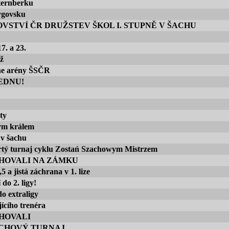
Šternberku
ygovsku
VSTVÍ ČR DRUŽSTEV ŠKOL I. STUPNĚ V ŠACHU
7. a 23.
ž
ine arény ŠSČR
EDNU!
ty
ým králem
v šachu
rtý turnaj cyklu Zostań Szachowym Mistrzem
HOVALI NA ZÁMKU
5 a jistá záchrana v 1. lize
do 2. ligy!
do extraligy
ícího trenéra
HOVALI
CHOVÝ TURNAJ