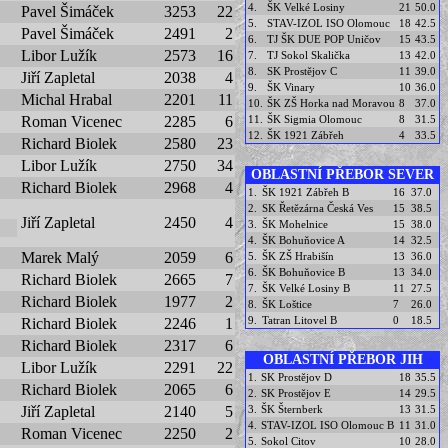
4.
ŠK Velké Losiny
21
50.0
Pavel Šimáček
3253
22
5.
STAV-IZOL ISO Olomouc
18
42.5
Pavel Šimáček
2491
2
6.
TJ ŠK DUE POP Uničov
15
43.5
Libor Lužík
2573
16
7.
TJ Sokol Skalička
13
42.0
8.
SK Prostějov C
11
39.0
Jiří Zapletal
2038
4
9.
ŠK Vinary
10
36.0
Michal Hrabal
2201
11
10.
ŠK ZŠ Horka nad Moravou
8
37.0
11.
ŠK Sigmia Olomouc
8
31.5
Roman Vicenec
2285
6
12.
ŠK 1921 Zábřeh
4
33.5
Richard Biolek
2580
23
Libor Lužík
2750
34
OBLASTNÍ PŘEBOR SEVER
Richard Biolek
2968
4
1.
ŠK 1921 Zábřeh B
16
37.0
2.
SK Řetězárna Česká Ves
15
38.5
Jiří Zapletal
2450
4
3.
ŠK Mohelnice
15
38.0
4.
ŠK Bohuňovice A
14
32.5
Marek Malý
2059
6
5.
ŠK ZŠ Hrabišín
13
36.0
6.
ŠK Bohuňovice B
13
34.0
Richard Biolek
2665
7
7.
ŠK Velké Losiny B
11
27.5
Richard Biolek
1977
2
8.
ŠK Loštice
7
26.0
9.
Tatran Litovel B
0
18.5
Richard Biolek
2246
1
Richard Biolek
2317
6
OBLASTNÍ PŘEBOR JIH
Libor Lužík
2291
22
1.
SK Prostějov D
18
35.5
Richard Biolek
2065
6
2.
SK Prostějov E
14
29.5
3.
ŠK Šternberk
13
31.5
Jiří Zapletal
2140
5
4.
STAV-IZOL ISO Olomouc B
11
31.0
Roman Vicenec
2250
2
5.
Sokol Citov
10
28.0