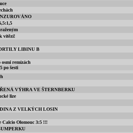
uce
echách
CENZUROVÁNO
,5:1,5
oraženým
vítězí!
RTILY LIBINU B
o osmi remízách
5 po šesti
ch
DŘENÁ VÝHRA VE ŠTERNBERKU
cké lize
DINA Z VELKÝCH LOSIN
Calcio Olomouc 3:5 !!!
 ŠUMPERKU