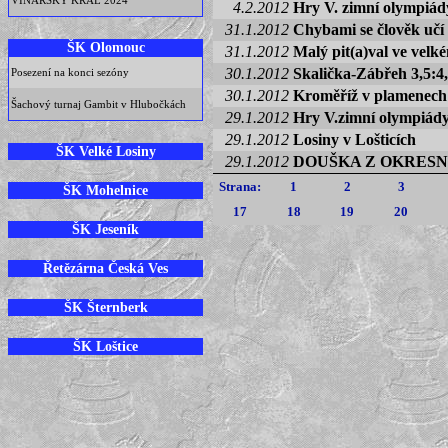
VINARSKÝ KRÁL 2024
4.2.2012
Hry V. zimní olympiády
31.1.2012
Chybami se člověk učí
ŠK Olomouc
31.1.2012
Malý pit(a)val ve velk
30.1.2012
Skalička-Zábřeh 3,5:4
Posezení na konci sezóny
30.1.2012
Kroměříž v plamenech
Šachový turnaj Gambit v Hlubočkách
29.1.2012
Hry V.zimní olympiády
29.1.2012
Losiny v Lošticích
ŠK Velké Losiny
29.1.2012
DOUŠKA Z OKRESN
Strana:
1
2
3
ŠK Mohelnice
17
18
19
20
ŠK Jeseník
Řetězárna Česká Ves
ŠK Šternberk
ŠK Loštice