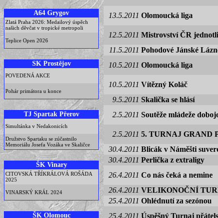
A64 Grygov
13.5.2011
Olomoucká liga
Zlatá Praha 2026: Medailový úspěch
našich děvčat v tropické metropoli
12.5.2011
Mistrovství ČR jednotl
Teplice Open 2026
11.5.2011
Pohodové Jánské Lázn
SK Prostějov
10.5.2011
Olomoucká liga
POVEDENÁ AKCE
10.5.2011
Vítězný Koláč
Pohár primátora u konce
9.5.2011
Skalička se hlásí
TJ Spartak Přerov
2.5.2011
Soutěže mládeže doboj
Simultánka v Nedakonicích
2.5.2011
5. TURNAJ GRAND
Družstvo Spartaku se zúčastnilo
Memoriálu Josefa Vozáka ve Skaličce
30.4.2011
Blicák v Náměšti suver
30.4.2011
Perlička z extraligy
ŠK Vinary
CITOVSKÁ TŘÍKRÁLOVÁ ROŠÁDA
26.4.2011
Co nás čeká a nemine
2025
26.4.2011
VELIKONOČNÍ TUR
VINARSKÝ KRÁL 2024
25.4.2011
Ohlédnutí za sezónou
ŠK Olomouc
25.4.2011
Úspěšný Turnaj přátels