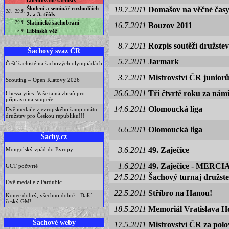
talentované šachisty
Školení a seminář rozhodčích
19.7.2011
Domašov na věčné časy 
28.−29.8.
2. a 3. třídy
Slatinické šachobraní
29.8.
16.7.2011
Bouzov 2011
Libinská věž
5.9.
8.7.2011
Rozpis soutěží družstev
Šachový svaz ČR
5.7.2011
Jarmark
Čeští šachisté na šachových olympiádách
3.7.2011
Mistrovství ČR juniorů
Scouting – Open Klatovy 2026
26.6.2011
Tři čtvrtě roku za nám
Chessalytics: Vaše tajná zbraň pro
přípravu na soupeře
14.6.2011
Olomoucká liga
Dvě medaile z evropského šampionátu
družstev pro Českou republiku!!!
6.6.2011
Olomoucká liga
Šachy.cz
3.6.2011
49. Zaječice
Mongolský vpád do Evropy
1.6.2011
49. Zaječice - MERCI
GCT počtvrté
24.5.2011
Šachový turnaj družste
Dvě medaile z Pardubic
22.5.2011
Stříbro na Hanou!
Konec dobrý, všechno dobré…Další
český GM!
18.5.2011
Memoriál Vratislava H
Šachové weby
17.5.2011
Mistrovství ČR za pol