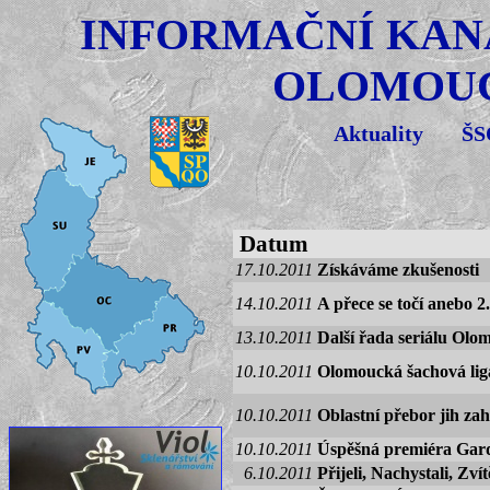
INFORMAČNÍ KAN
OLOMOUC
Aktuality
Š
Datum
17.10.2011
Získáváme zkušenosti
14.10.2011
A přece se točí anebo
13.10.2011
Další řada seriálu Olo
10.10.2011
Olomoucká šachová liga 
10.10.2011
Oblastní přebor jih za
10.10.2011
Úspěšná premiéra Garde
6.10.2011
Přijeli, Nachystali, Zví