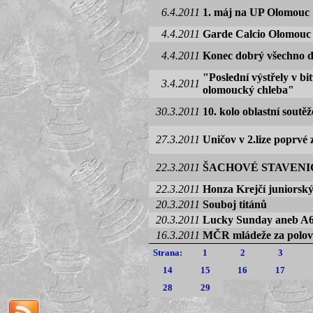
6.4.2011
1. máj na UP Olomouc
4.4.2011
Garde Calcio Olomouc p
4.4.2011
Konec dobrý všechno 
"Poslední výstřely v b
3.4.2011
olomoucký chleba"
30.3.2011
10. kolo oblastní soutěž
27.3.2011
Uničov v 2.lize poprvé z
22.3.2011
ŠACHOVÉ STAVENI
22.3.2011
Honza Krejčí juniors
20.3.2011
Souboj titánů
20.3.2011
Lucky Sunday aneb A
16.3.2011
MČR mládeže za polov
Strana:
1
2
3
14
15
16
17
28
29