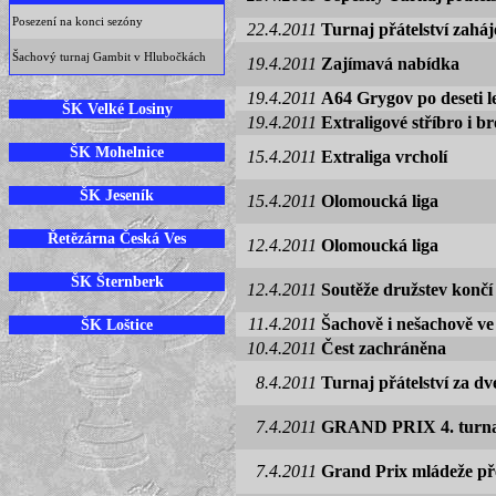
Posezení na konci sezóny
22.4.2011
Turnaj přátelství zahá
Šachový turnaj Gambit v Hlubočkách
19.4.2011
Zajímavá nabídka
19.4.2011
A64 Grygov po deseti le
ŠK Velké Losiny
19.4.2011
Extraligové stříbro i b
ŠK Mohelnice
15.4.2011
Extraliga vrcholí
ŠK Jeseník
15.4.2011
Olomoucká liga
Řetězárna Česká Ves
12.4.2011
Olomoucká liga
ŠK Šternberk
12.4.2011
Soutěže družstev končí
11.4.2011
Šachově i nešachově ve
ŠK Loštice
10.4.2011
Čest zachráněna
8.4.2011
Turnaj přátelství za d
7.4.2011
GRAND PRIX 4. turnaj
7.4.2011
Grand Prix mládeže př