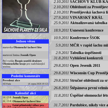
2.10.2011
ŠACHOVÝ KLUB KA
2.10.2011
Ohlédnutí za Prostějo
2.10.2011
Prostějovská šachová l
27.9.2011
VINARSKÝ KRÁL
25.9.2011
Aktualizovaná tabulka 
18.9.2011
Usnesení konference
10.9.2011
Konference ŠSOK
Jednou větou
5.9.2011
MČR v rapid šachu ml
startovka
Olomoucké šachové léto
2.9.2011
Tabulka úspěšnosti
startovní listina
Jeseník Open
31.8.2011
Vyhlášení konkurzů
Byl vydán
Rozpis soutěží družstev
Olomouckého kraje
pro nadcházející
29.8.2011
Open Jeseník 2011
sezónu.
29.8.2011
Wisconsin Cup Prostěj
Poslední komentáře
29.8.2011
Stručné ohlédnutí za s
Povedená akce
Jiří Fiala
(4. srpna 2026 19:12)
26.8.2011
Štěpánova první velmi
Kalendář akcí
11.8.2011
Úspěšné olomoucké lét
Jeseník Open
14.−23.8.
Olomoucké šachové léto
16.−23.8.
31.7.2011
Pardubice, nikdy více 
Letní příměstský tábor pro
24.−28.8.