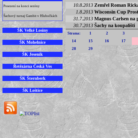
10.8.2013
Zemřel Roman Rick
Posezení na konci sezóny
1.8.2013
Wisconsin Cup Prostě
Šachový turnaj Gambit v Hlubočkách
31.7.2013
Magnus Carlsen na 
30.7.2013
Šachy na koupališti
ŠK Velké Losiny
Strana:
1
2
3
14
15
16
17
ŠK Mohelnice
28
29
ŠK Jeseník
Řetězárna Česká Ves
ŠK Šternberk
ŠK Loštice