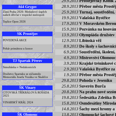
29.9.2013
Prostějovský Koník 
28.9.2013
Přebor města Prostě
A64 Grygov
25.9.2013
Turnaj, soustředění, 
Zlatá Praha 2026: Medailový úspěch
našich děvčat v tropické metropoli
19.9.2013
Valašská Bystřice
Teplice Open 2026
17.9.2013
V Moravském Beroun
15.9.2013
Pozvánka na losován
SK Prostějov
13.9.2013
Olympiáda družstev 
12.9.2013
Libinská věž
POVEDENÁ AKCE
8.9.2013
Do školy s šachovnic
Pohár primátora u konce
6.9.2013
Soustředění, školení, 
4.9.2013
Mistrovství Olomouc
TJ Spartak Přerov
3.9.2013
Krajské tréninkové 
Simultánka v Nedakonicích
2.9.2013
Valašská Bystřice za
Družstvo Spartaku se zúčastnilo
1.9.2013
Přebor města Prostě
Memoriálu Josefa Vozáka ve Skaličce
29.8.2013
Pohoda v Jeseníku
25.8.2013
Suverén Burča
ŠK Vinary
20.8.2013
Na prahu nové sezó
CITOVSKÁ TŘÍKRÁLOVÁ ROŠÁDA
2025
19.8.2013
Šedesátka Zdeňka Be
VINARSKÝ KRÁL 2024
15.8.2013
Osmdesátiny Mirosla
14.8.2013
Šachy mezi hromy a 
ŠK Olomouc
13.8.2013
Olomoucké šachové l