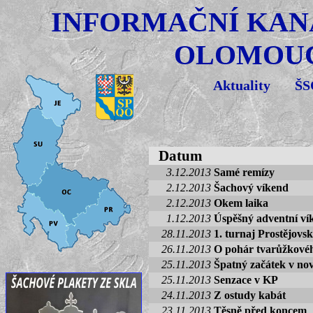
INFORMAČNÍ KAN
OLOMOUC
Aktuality
Š
Datum
3.12.2013
Samé remízy
2.12.2013
Šachový víkend
2.12.2013
Okem laika
1.12.2013
Úspěšný adventní ví
28.11.2013
1. turnaj Prostějovsk
26.11.2013
O pohár tvarůžkovéh
25.11.2013
Špatný začátek v nov
25.11.2013
Senzace v KP
24.11.2013
Z ostudy kabát
23.11.2013
Těsně před koncem