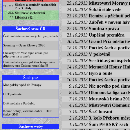
talentované šachisty
25.10.2013
Mistrovství Moravy 
Školení a seminář rozhodčích
28.−29.8.
2. a 3. třídy
24.10.2013
Šobáň stále vede
Slatinické šachobraní
29.8.
23.10.2013
Remíza s příchutí p
Libinská věž
5.9.
22.10.2013
Zábřeh v novém háv
22.10.2013
Smutná zpráva
Šachový svaz ČR
21.10.2013
Úspěšná premiéra
Čeští šachisté na šachových olympiádách
20.10.2013
Grand Prix odstarto
Scouting – Open Klatovy 2026
18.10.2013
Poctivý šach a poctiv
Chessalytics: Vaše tajná zbraň pro
16.10.2013
V polovině
přípravu na soupeře
15.10.2013
Se střídavými úspěc
Dvě medaile z evropského šampionátu
družstev pro Českou republiku!!!
14.10.2013
Memoriál Honzy Hni
14.10.2013
Bylo a bude
Šachy.cz
10.10.2013
Poctivý šach a pocti
Mongolský vpád do Evropy
9.10.2013
Nic nového pod slu
8.10.2013
Olomoucká liga za d
GCT počtvrté
7.10.2013
Moravská brána 20
Dvě medaile z Pardubic
4.10.2013
Mistrovství Olomouc
Konec dobrý, všechno dobré…Další
3.10.2013
Ša-Chování
český GM!
2.10.2013
3. kolo Přeboru měst
1.10.2013
Šum-PERSKÝ šach
Šachové weby