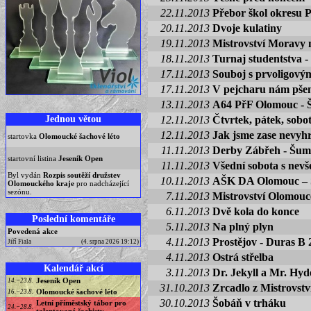
22.11.2013
Přebor škol okresu P
20.11.2013
Dvoje kulatiny
19.11.2013
Mistrovství Moravy 
18.11.2013
Turnaj studentstva 
17.11.2013
Souboj s prvoligový
17.11.2013
V pejcharu nám pše
13.11.2013
A64 PřF Olomouc -
Jednou větou
12.11.2013
Čtvrtek, pátek, sobo
12.11.2013
Jak jsme zase nevyhr
startovka
Olomoucké šachové léto
11.11.2013
Derby Zábřeh - Šump
startovní listina
Jeseník Open
11.11.2013
Všední sobota s nev
Byl vydán
Rozpis soutěží družstev
10.11.2013
AŠK DA Olomouc – 
Olomouckého kraje
pro nadcházející
sezónu.
7.11.2013
Mistrovství Olomouc
6.11.2013
Dvě kola do konce
Poslední komentáře
5.11.2013
Na plný plyn
Povedená akce
4.11.2013
Prostějov - Duras B 
Jiří Fiala
(4. srpna 2026 19:12)
4.11.2013
Ostrá střelba
Kalendář akcí
3.11.2013
Dr. Jekyll a Mr. Hyd
Jeseník Open
14.−23.8.
31.10.2013
Zrcadlo z Mistrovst
Olomoucké šachové léto
16.−23.8.
30.10.2013
Šobáň v trháku
Letní příměstský tábor pro
24.−28.8.