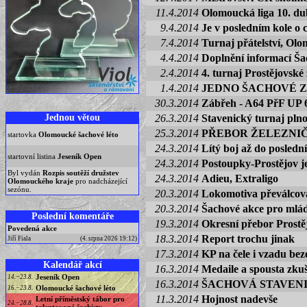
11.4.2014
Olomoucká liga 10. d
9.4.2014
Je v posledním kole o 
7.4.2014
Turnaj přátelství, Olo
4.4.2014
Doplnění informací Š
2.4.2014
4. turnaj Prostějovské
1.4.2014
JEDNO ŠACHOVÉ Z
30.3.2014
Zábřeh - A64 PřF UP 6
Jednou větou
26.3.2014
Stavenický turnaj plno
25.3.2014
PŘEBOR ŽELEZNI
startovka
Olomoucké šachové léto
24.3.2014
Lítý boj až do poslední
startovní listina
Jeseník Open
24.3.2014
Postoupky-Prostějov j
Byl vydán
Rozpis soutěží družstev
24.3.2014
Adieu, Extraligo
Olomouckého kraje
pro nadcházející
sezónu.
20.3.2014
Lokomotiva převálcov
20.3.2014
Šachové akce pro mlá
Poslední komentáře
19.3.2014
Okresní přebor Prostě
Povedená akce
18.3.2014
Report trochu jinak
Jiří Fiala
(4. srpna 2026 19:12)
17.3.2014
KP na čele i vzadu be
Kalendář akcí
16.3.2014
Medaile a spousta zku
Jeseník Open
14.−23.8.
16.3.2014
ŠACHOVÁ STAVENI
Olomoucké šachové léto
16.−23.8.
11.3.2014
Hojnost nadevše
Letní příměstský tábor pro
24.−28.8.