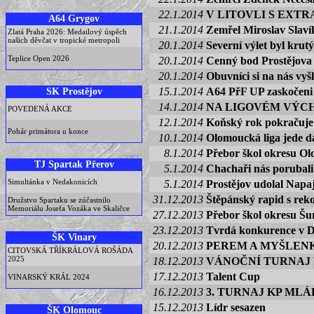
22.1.2014
V LITOVLI S EXT
A64 Grygov
21.1.2014
Zemřel Miroslav Slaví
Zlatá Praha 2026: Medailový úspěch
našich děvčat v tropické metropoli
20.1.2014
Severní výlet byl krutý
Teplice Open 2026
20.1.2014
Cenný bod Prostějova
20.1.2014
Obuvníci si na nás vyšl
SK Prostějov
15.1.2014
A64 PřF UP zaskočeni 
14.1.2014
NA LIGOVÉM VÝCH
POVEDENÁ AKCE
12.1.2014
Koňský rok pokračuje
Pohár primátora u konce
10.1.2014
Olomoucká liga jede d
8.1.2014
Přebor škol okresu O
TJ Spartak Přerov
5.1.2014
Chachaři nás porubali
Simultánka v Nedakonicích
5.1.2014
Prostějov udolal Napa
31.12.2013
Štěpánský rapid s reko
Družstvo Spartaku se zúčastnilo
Memoriálu Josefa Vozáka ve Skaličce
27.12.2013
Přebor škol okresu Š
23.12.2013
Tvrdá konkurence v D
ŠK Vinary
20.12.2013
PEREM A MYŠLEN
CITOVSKÁ TŘÍKRÁLOVÁ ROŠÁDA
2025
18.12.2013
VÁNOČNÍ TURNAJ
17.12.2013
Talent Cup
VINARSKÝ KRÁL 2024
16.12.2013
3. TURNAJ KP ML
15.12.2013
Lídr sesazen
ŠK Olomouc