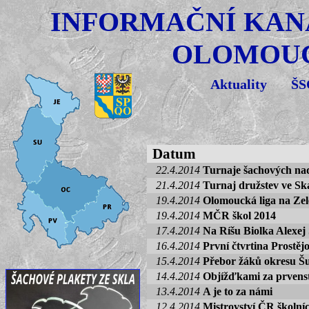
INFORMAČNÍ KAN
OLOMOUC
Aktuality
Š
Datum
22.4.2014
Turnaje šachových nad
21.4.2014
Turnaj družstev ve Ska
19.4.2014
Olomoucká liga na Zel
19.4.2014
MČR škol 2014
17.4.2014
Na Ríšu Biolka Alexej
16.4.2014
První čtvrtina Prostěj
15.4.2014
Přebor žáků okresu Š
14.4.2014
Objížďkami za prvens
13.4.2014
A je to za námi
12.4.2014
Mistrovství ČR školníc