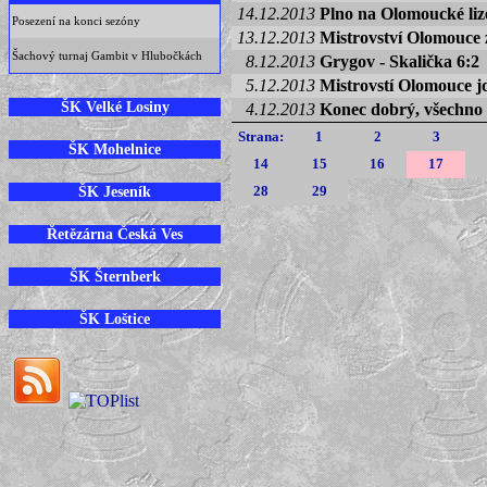
14.12.2013
Plno na Olomoucké liz
Posezení na konci sezóny
13.12.2013
Mistrovství Olomouce 
Šachový turnaj Gambit v Hlubočkách
8.12.2013
Grygov - Skalička 6:2
5.12.2013
Mistrovstí Olomouce jd
ŠK Velké Losiny
4.12.2013
Konec dobrý, všechno
Strana:
1
2
3
ŠK Mohelnice
14
15
16
17
ŠK Jeseník
28
29
Řetězárna Česká Ves
ŠK Šternberk
ŠK Loštice