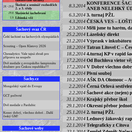
talentované šachisty
KONFERENCE ŠAC
Školení a seminář rozhodčích
8.3.2014
28.−29.8.
ANEB NELEHKÝ Ú
2. a 3. třídy
Slatinické šachobraní
29.8.
6.3.2014
3. turnaj PŽL
Libinská věž
5.9.
4.3.2014
ČESKÁ VES – LOŠT
2.3.2014
Měli jsme tu harém, d
Šachový svaz ČR
25.2.2014
Lázeňský direkt
Čeští šachisté na šachových olympiádách
21.2.2014
Výprask v inkubátoru
Scouting – Open Klatovy 2026
18.2.2014
Tatran Litovel C – Če
18.2.2014
4.turnaj KP v rapid š
Chessalytics: Vaše tajná zbraň pro
přípravu na soupeře
17.2.2014
Od Buchlova vietor věj
Dvě medaile z evropského šampionátu
17.2.2014
V Dobré všechno dobr
družstev pro Českou republiku!!!
11.2.2014
Pivní souboj
Šachy.cz
10.2.2014
AŠK DA Olomouc – A
2.2.2014
Černá Orlová sestřele
Mongolský vpád do Evropy
2.2.2014
Šachové akce (nejen) 
GCT počtvrté
31.1.2014
Krajský přebor škol
Dvě medaile z Pardubic
29.1.2014
Okresní přebor jednotl
25.1.2014
2. turnaj PŽL
Konec dobrý, všechno dobré…Další
český GM!
23.1.2014
Lednový žákovský ra
22.1.2014
Telegraficky z Citova
Šachové weby
22.1.2014
Zemřel Zdeněk Nečes