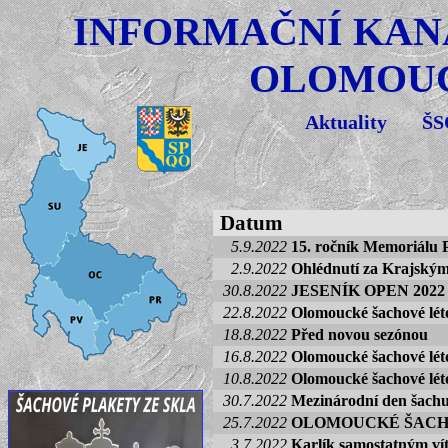
INFORMAČNÍ KAN
OLOMOUC
Aktuality
Š
Datum
5.9.2022
15. ročník Memoriálu 
2.9.2022
Ohlédnutí za Krajským
30.8.2022
JESENÍK OPEN 2022 ú
22.8.2022
Olomoucké šachové lét
18.8.2022
Před novou sezónou
16.8.2022
Olomoucké šachové lét
10.8.2022
Olomoucké šachové léto
30.7.2022
Mezinárodní den šachu
25.7.2022
OLOMOUCKÉ ŠACHO
3.7.2022
Karlík samostatným ví