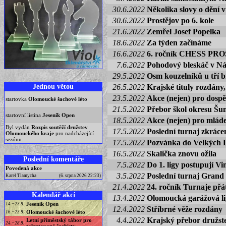
30.6.2022
Několika slovy o dění
30.6.2022
Prostějov po 6. kole
21.6.2022
Zemřel Josef Popelka
18.6.2022
Za týden začínáme
16.6.2022
6. ročník CHESS P
7.6.2022
Pohodový bleskáč v Ná
29.5.2022
Osm kouzelníků u tří b
Jednou větou
26.5.2022
Krajské tituly rozdány
23.5.2022
Akce (nejen) pro dospě
startovka
Olomoucké šachové léto
21.5.2022
Přebor škol okresu Š
startovní listina
Jeseník Open
18.5.2022
Akce (nejen) pro mlád
Byl vydán
Rozpis soutěží družstev
17.5.2022
Poslední turnaj zkrác
Olomouckého kraje
pro nadcházející
sezónu.
17.5.2022
Pozvánka do Velkých 
16.5.2022
Skalička znovu ožila
Poslední komentáře
7.5.2022
Do 1. ligy postupují Vi
Povedená akce
3.5.2022
Poslední turnaj Grand
Karel Tlamycha
(6. srpna 2026 22:23)
21.4.2022
24. ročník Turnaje přát
Kalendář akcí
13.4.2022
Olomoucká garážová l
Jeseník Open
14.−23.8.
12.4.2022
Stříbrné věže rozdány
Olomoucké šachové léto
16.−23.8.
4.4.2022
Krajský přebor družst
Letní příměstský tábor pro
24.−28.8.