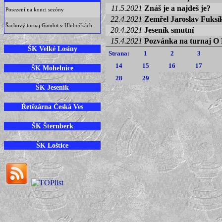
11.5.2021
Znáš je a najdeš je?
Posezení na konci sezóny
22.4.2021
Zemřel Jaroslav Fuksí
Šachový turnaj Gambit v Hlubočkách
20.4.2021
Jeseník smutní
15.4.2021
Pozvánka na turnaj O 
ŠK Velké Losiny
Strana:
1
2
3
14
15
16
17
ŠK Mohelnice
28
29
ŠK Jeseník
Řetězárna Česká Ves
ŠK Šternberk
ŠK Loštice