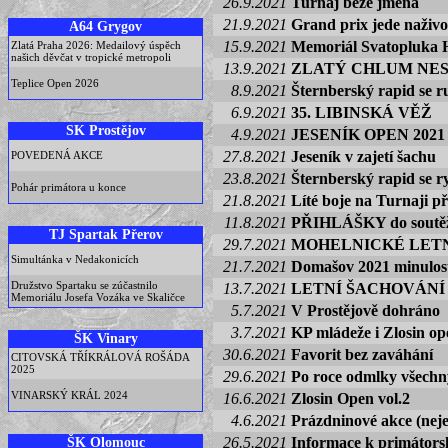
26.9.2021
Turnaj beze jména
21.9.2021
Grand prix jede naživo
A64 Grygov
15.9.2021
Memoriál Svatopluka H
Zlatá Praha 2026: Medailový úspěch
našich děvčat v tropické metropoli
13.9.2021
ZLATÝ CHLUM NE
Teplice Open 2026
8.9.2021
Šternberský rapid se r
6.9.2021
35. LIBINSKÁ VĚŽ
SK Prostějov
4.9.2021
JESENÍK OPEN 2021 s r
27.8.2021
Jeseník v zajetí šachu
POVEDENÁ AKCE
23.8.2021
Šternberský rapid se ry
Pohár primátora u konce
21.8.2021
Líté boje na Turnaji př
11.8.2021
PŘIHLÁŠKY do soutěž
TJ Spartak Přerov
29.7.2021
MOHELNICKÉ LETN
Simultánka v Nedakonicích
21.7.2021
Domašov 2021 minulos
Družstvo Spartaku se zúčastnilo
13.7.2021
LETNÍ ŠACHOVÁNÍ 
Memoriálu Josefa Vozáka ve Skaličce
5.7.2021
V Prostějově dohráno
3.7.2021
KP mládeže i Zlosin op
ŠK Vinary
30.6.2021
Favorit bez zaváhání
CITOVSKÁ TŘÍKRÁLOVÁ ROŠÁDA
2025
29.6.2021
Po roce odmlky všechn
VINARSKÝ KRÁL 2024
16.6.2021
Zlosin Open vol.2
4.6.2021
Prázdninové akce (nej
ŠK Olomouc
26.5.2021
Informace k primátors