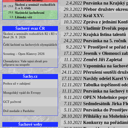
talentované šachisty
2.4.2022
Pozvánka na Krajský p
Školení a seminář rozhodčích
28.−29.8.
2. a 3. třídy
29.3.2022
Přebor družstev okres
Slatinické šachobraní
29.8.
21.3.2022
Král XXV.
Libinská věž
5.9.
10.3.2022
Zpráva z jednání Konf
9.3.2022
Vladimír Dvořák popa
Šachový svaz ČR
Školení a semináře rozhodčích R2 i R3 v
27.2.2022
Krajská listina talentů
Brně 26. 9. 2026
24.2.2022
Pozvánka na 5. ročník 
Čeští šachisté na šachových olympiádách
9.2.2022
V Prostějově se pořád 
17.1.2022
Jeseník v Olomouci zab
Scouting – Open Klatovy 2026
11.1.2022
Zemřel Jiří Zapletal
Chessalytics: Vaše tajná zbraň pro
přípravu na soupeře
25.11.2021
Vzpomínka na šachové
24.11.2021
Přerušení soutěží dru
Šachy.cz
17.11.2021
Navždy odešel Karel V
Prohra už v zahájení
12.11.2021
Tabulka úspěšnosti odd
11.11.2021
Pozvánka na šachový t
Mongolský vpád do Evropy
9.11.2021
OPEN Mohelnice poprv
GCT počtvrté
7.11.2021
Sedmdesátník Jirka Fle
5.11.2021
Pozvánka do Prostějov
Dvě medaile z Pardubic
28.10.2021
Přihlášky na Mohelnic
5.10.2021
Konkurzy na pořádání 
Šachové weby