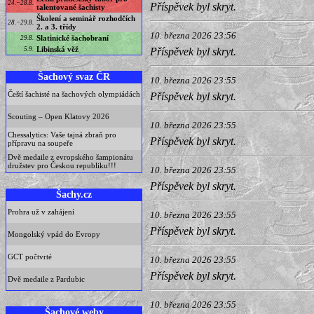
24.−28.8.
Příspěvek byl skryt.
talentované šachisty
Školení a seminář rozhodčích
28.−29.8.
2. a 3. třídy
10. března 2026 23:56
Slatinické šachobraní
29.8.
Libinská věž
5.9.
Příspěvek byl skryt.
Šachový svaz ČR
10. března 2026 23:55
Čeští šachisté na šachových olympiádách
Příspěvek byl skryt.
Scouting – Open Klatovy 2026
10. března 2026 23:55
Chessalytics: Vaše tajná zbraň pro
Příspěvek byl skryt.
přípravu na soupeře
Dvě medaile z evropského šampionátu
družstev pro Českou republiku!!!
10. března 2026 23:55
Příspěvek byl skryt.
Šachy.cz
Prohra už v zahájení
10. března 2026 23:55
Příspěvek byl skryt.
Mongolský vpád do Evropy
GCT počtvrté
10. března 2026 23:55
Příspěvek byl skryt.
Dvě medaile z Pardubic
10. března 2026 23:55
Šachové weby