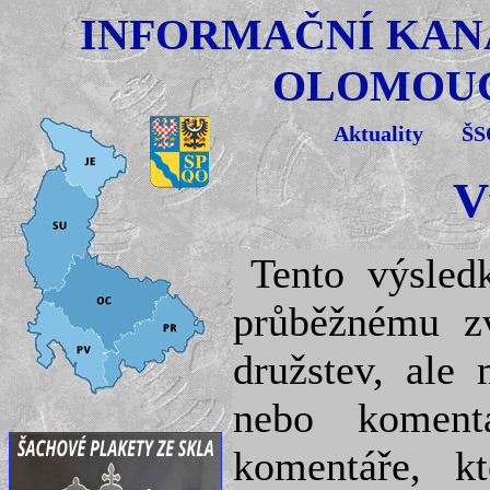
INFORMAČNÍ KAN
OLOMOUC
Aktuality
Š
V
Tento výsled
průběžnému zv
družstev, ale
nebo koment
komentáře, k