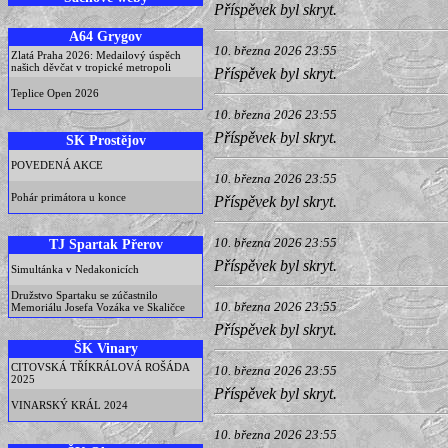
Příspěvek byl skryt.
A64 Grygov
10. března 2026 23:55
Zlatá Praha 2026: Medailový úspěch
našich děvčat v tropické metropoli
Příspěvek byl skryt.
Teplice Open 2026
10. března 2026 23:55
Příspěvek byl skryt.
SK Prostějov
POVEDENÁ AKCE
10. března 2026 23:55
Pohár primátora u konce
Příspěvek byl skryt.
TJ Spartak Přerov
10. března 2026 23:55
Příspěvek byl skryt.
Simultánka v Nedakonicích
Družstvo Spartaku se zúčastnilo
10. března 2026 23:55
Memoriálu Josefa Vozáka ve Skaličce
Příspěvek byl skryt.
ŠK Vinary
CITOVSKÁ TŘÍKRÁLOVÁ ROŠÁDA
10. března 2026 23:55
2025
Příspěvek byl skryt.
VINARSKÝ KRÁL 2024
10. března 2026 23:55