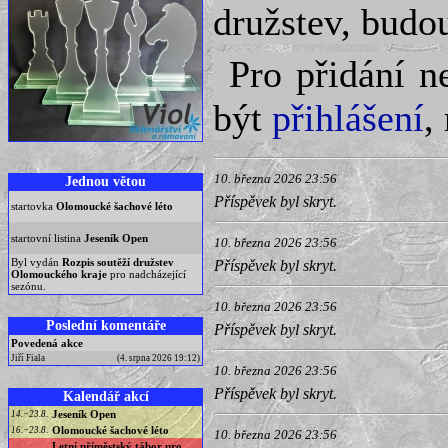
družstev, budou
Pro přidání n
být
přihlášení
,
10. března 2026 23:56
Jednou větou
Příspěvek byl skryt.
startovka
Olomoucké šachové léto
startovní listina
Jeseník Open
10. března 2026 23:56
Byl vydán
Rozpis soutěží družstev
Příspěvek byl skryt.
Olomouckého kraje
pro nadcházející
sezónu.
10. března 2026 23:56
Poslední komentáře
Příspěvek byl skryt.
Povedená akce
Jiří Fiala
(4. srpna 2026 19:12)
10. března 2026 23:56
Příspěvek byl skryt.
Kalendář akcí
Jeseník Open
14.−23.8.
Olomoucké šachové léto
16.−23.8.
10. března 2026 23:56
Letní příměstský tábor pro