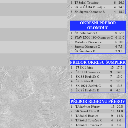
6.
TJ Sokol Tovačov
6
26.0
7.
SK ROŠÁDA Prostějov
4
24.5
8.
ŠK Sigmia Olomouc B
4
18.0
OKRESNÍ PŘEBOR
OLOMOUC
1.
ŠK Bohuňovice C
9
12.5
2.
STAV-IZOL ISO Olomouc C
6
11.0
3.
Matadoor Přáslavice
6
10.0
4.
Sigmia Olomouc C
6
7.5
5.
ŠK Šternberk B
3
9.0
PŘEBOR OKRESU ŠUMPERK
1.
TJ ŠK Libina
15
17.5
2.
ŠK SDH Stavenice
9
14.0
3.
ŠK ZŠ Hrabišín C
7
13.0
4.
ŠK Loštice B
7
12.5
5.
ŠK 1921 Zábřeh C
6
13.5
6.
ŠK ZŠ Hrabišín B
0
4.5
PŘEBOR REGIONU PŘEROV
1.
TJ
šachy.cz
Přerov
15
20.5
2.
SK Sokol Citov B
10
14.0
3.
TJ Sokol Hranice
9
14.5
4.
TJ Sokol Tovačov C
4
9.0
5.
TJ Sokol Tovačov B
4
8.5