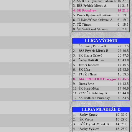
2.
ŠK JOLY Lysá nad Labem A
16
27.0
3.
BŠŠ Frýdek-Místek A
11
21.5
4.
SK Prostějov
10
21.0
5.
Panda Rychnov/Kněžnou
7
19.5
6.
TJ Náměšť nad Oslavou A
6
19.0
7.
TŽ Třinec
6
18.5
8.
ŠK Světlá nad Sázavou
0
7.0
1.LIGA VÝCHOD
1.
ŠK Slavoj Poruba B
22
51.5
2.
BŠŠ Frýdek-Místek B
22
49.5
3.
SK Slavia Orlová
20
47.5
4.
Šachy Hošťálková
18
43.0
5.
Jezdci Jundrov
17
46.5
6.
ŠK Lípa
16
43.0
7.
TJ TŽ Třinec
16
39.5
8.
A64 PROCLIENT Grygov
15
45.5
9.
Duras Brno
14
43.5
10.
ŠK Staré Město
14
40.0
11.
2222 ŠK Polabiny B
13
44.0
12.
SK Podlužan Prušánky
4
34.5
1.LIGA MLÁDEŽE D
1.
Šachy Krnov
19
30.0
2.
ŠK Vsetín
18
29.0
3.
BŠŠ Frýdek Místek B
14
25.0
4.
Šachy Vyškov
13
28.0