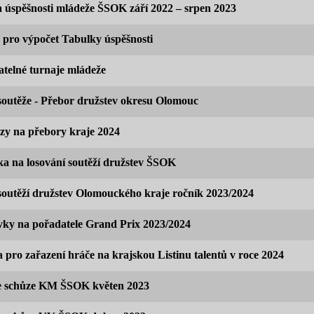
 úspěšnosti mládeže ŠSOK září 2022 – srpen 2023
a pro výpočet Tabulky úspěšnosti
atelné turnaje mládeže
soutěže - Přebor družstev okresu Olomouc
y na přebory kraje 2024
a na losování soutěží družstev ŠSOK
soutěží družstev Olomouckého kraje ročník 2023/2024
ky na pořadatele Grand Prix 2023/2024
a pro zařazení hráče na krajskou Listinu talentů v roce 2024
e schůze KM ŠSOK květen 2023