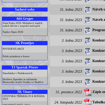
Návrh u
Šachové weby
31. ledna 2023
A64 Grygov
Návrh z
31. ledna 2023
Zlatá Praha 2026: Medailový úspěch
našich děvčat v tropické metropoli
Program
31. ledna 2023
Teplice Open 2026
Konkurz
3. ledna 2023
SK Prostějov
POVEDENÁ AKCE
Konkurz
3. ledna 2023
Pohár primátora u konce
Konkurz
3. ledna 2023
TJ Spartak Přerov
Konkurz
3. ledna 2023
Simultánka v Nedakonicích
Družstvo Spartaku se zúčastnilo
Konkurz
3. ledna 2023
Memoriálu Josefa Vozáka ve Skaličce
ŠK Vinary
Zápis z
31. prosince 2022
CITOVSKÁ TŘÍKRÁLOVÁ ROŠÁDA
2025
Tabulka
24. listopadu 2022