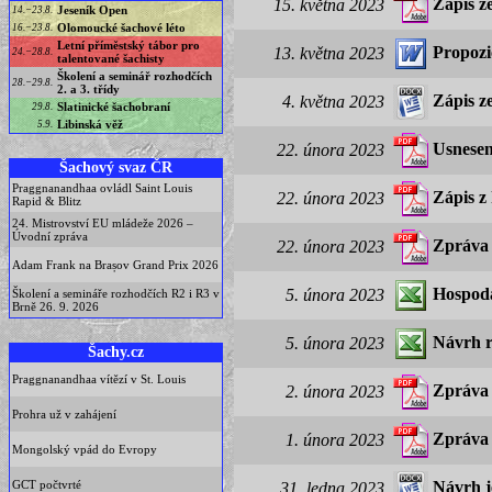
Zápis z
15. května 2023
Jeseník Open
14.−23.8.
Olomoucké šachové léto
16.−23.8.
Letní příměstský tábor pro
Propoz
13. května 2023
24.−28.8.
talentované šachisty
Školení a seminář rozhodčích
28.−29.8.
2. a 3. třídy
Zápis 
4. května 2023
Slatinické šachobraní
29.8.
Libinská věž
5.9.
Usnesen
22. února 2023
Šachový svaz ČR
Praggnanandhaa ovládl Saint Louis
Zápis z
22. února 2023
Rapid & Blitz
24. Mistrovství EU mládeže 2026 –
Úvodní zpráva
Zpráva
22. února 2023
Adam Frank na Brașov Grand Prix 2026
Hospoda
5. února 2023
Školení a semináře rozhodčích R2 i R3 v
Brně 26. 9. 2026
Návrh r
5. února 2023
Šachy.cz
Praggnanandhaa vítězí v St. Louis
Zpráva 
2. února 2023
Prohra už v zahájení
Zpráva
1. února 2023
Mongolský vpád do Evropy
GCT počtvrté
Návrh j
31. ledna 2023