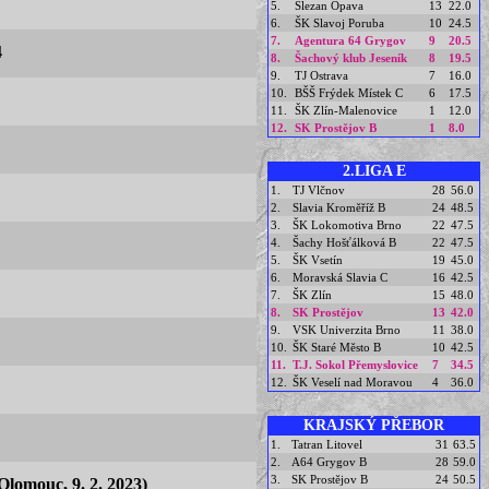
5.
Slezan Opava
13
22.0
6.
ŠK Slavoj Poruba
10
24.5
7.
Agentura 64 Grygov
9
20.5
4
8.
Šachový klub Jeseník
8
19.5
9.
TJ Ostrava
7
16.0
10.
BŠŠ Frýdek Místek C
6
17.5
11.
ŠK Zlín-Malenovice
1
12.0
12.
SK Prostějov B
1
8.0
2.LIGA E
1.
TJ Vlčnov
28
56.0
2.
Slavia Kroměříž B
24
48.5
3.
ŠK Lokomotiva Brno
22
47.5
4.
Šachy Hošťálková B
22
47.5
5.
ŠK Vsetín
19
45.0
6.
Moravská Slavia C
16
42.5
7.
ŠK Zlín
15
48.0
8.
SK Prostějov
13
42.0
9.
VSK Univerzita Brno
11
38.0
10.
ŠK Staré Město B
10
42.5
11.
T.J. Sokol Přemyslovice
7
34.5
12.
ŠK Veselí nad Moravou
4
36.0
KRAJSKÝ PŘEBOR
1.
Tatran Litovel
31
63.5
2.
A64 Grygov B
28
59.0
3.
SK Prostějov B
24
50.5
lomouc, 9. 2. 2023)