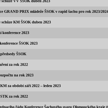
e schůze VV ŠSOK duben 2023
ice GRAND PRIX mládeže ŠSOK v rapid šachu pro rok 2023/202
ze schůze KM ŠSOK duben 2023
í konference 2023
 konference ŠSOK 2023
 předsedy ŠSOK
ření za rok 2022
ozpočtu na rok 2023
KM za období září 2022 – leden 2023
 STK za rok 2022
ednacího řádu Konference Šachového svazu Olomouckého kraje (O