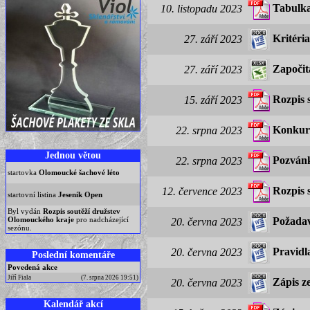
Tabulka
10. listopadu 2023
Kritéri
27. září 2023
Započit
27. září 2023
Rozpis 
15. září 2023
Konkurz
22. srpna 2023
Jednou větou
Pozvánk
22. srpna 2023
startovka
Olomoucké šachové léto
Rozpis 
12. července 2023
startovní listina
Jeseník Open
Byl vydán
Rozpis soutěží družstev
Olomouckého kraje
pro nadcházející
Požadav
20. června 2023
sezónu.
Pravidl
20. června 2023
Poslední komentáře
Povedená akce
Jiří Fiala
(7. srpna 2026 19:51)
Zápis z
20. června 2023
Kalendář akcí