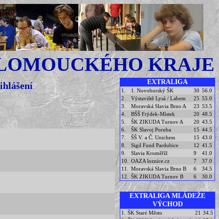
OLOMOUCKÉHO KRAJE
EXTRALIGA
ihlášení
1.
1. Novoborský ŠK
30
56.0
2.
Výstaviště Lysá / Labem
25
55.0
3.
Moravská Slavia Brno A
23
53.5
4.
BŠŠ Frýdek-Místek
20
48.5
5.
ŠK ZIKUDA Turnov A
20
43.5
6.
ŠK Slavoj Poruba
15
44.5
7.
ŠŠ V. a Č. Unichess
15
43.0
8.
Sigil Fund Pardubice
12
41.5
9.
Slavia Kroměříž
9
41.0
10.
OAZA loznice.cz
7
37.0
11.
Moravská Slavia Brno B
6
34.5
12.
ŠK ZIKUDA Turnov B
6
30.0
EXTRALIGA MLÁDEŽE
VÝCHOD
1.
ŠK Staré Město
21
34.5