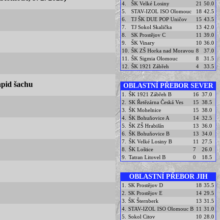
4.
ŠK Velké Losiny
21
50.0
5.
STAV-IZOL ISO Olomouc
18
42.5
6.
TJ ŠK DUE POP Uničov
15
43.5
7.
TJ Sokol Skalička
13
42.0
8.
SK Prostějov C
11
39.0
9.
ŠK Vinary
10
36.0
10.
ŠK ZŠ Horka nad Moravou
8
37.0
11.
ŠK Sigmia Olomouc
8
31.5
12.
ŠK 1921 Zábřeh
4
33.5
apid šachu
OBLASTNÍ PŘEBOR SEVER
1.
ŠK 1921 Zábřeh B
16
37.0
2.
SK Řetězárna Česká Ves
15
38.5
3.
ŠK Mohelnice
15
38.0
4.
ŠK Bohuňovice A
14
32.5
5.
ŠK ZŠ Hrabišín
13
36.0
6.
ŠK Bohuňovice B
13
34.0
7.
ŠK Velké Losiny B
11
27.5
8.
ŠK Loštice
7
26.0
9.
Tatran Litovel B
0
18.5
OBLASTNÍ PŘEBOR JIH
1.
SK Prostějov D
18
35.5
2.
SK Prostějov E
14
29.5
3.
ŠK Šternberk
13
31.5
4.
STAV-IZOL ISO Olomouc B
11
31.0
5.
Sokol Citov
10
28.0