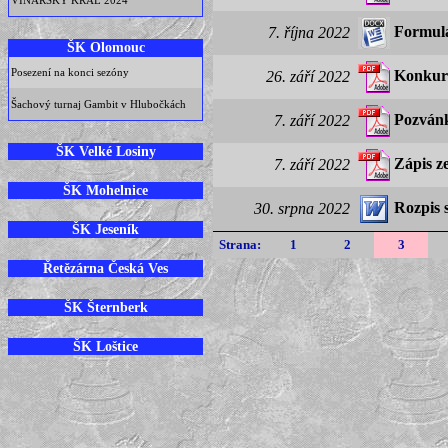
VINARSKÝ KRÁL 2024
Formulá
7. října 2022
ŠK Olomouc
Posezení na konci sezóny
Konkurz
26. září 2022
Šachový turnaj Gambit v Hlubočkách
Pozvánk
7. září 2022
ŠK Velké Losiny
Zápis z
7. září 2022
ŠK Mohelnice
Rozpis 
30. srpna 2022
ŠK Jeseník
Strana:
1
2
3
Řetězárna Česká Ves
ŠK Šternberk
ŠK Loštice