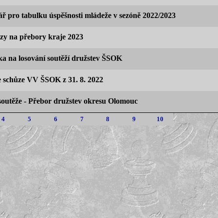
ř pro tabulku úspěšnosti mládeže v sezóně 2022/2023
y na přebory kraje 2023
a na losování soutěží družstev ŠSOK
e schůze VV ŠSOK z 31. 8. 2022
soutěže - Přebor družstev okresu Olomouc
4
5
6
7
8
9
10