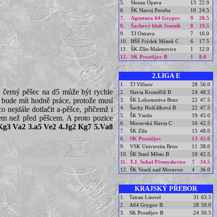
5.
Slezan Opava
13
22.0
6.
ŠK Slavoj Poruba
10
24.5
7.
Agentura 64 Grygov
9
20.5
8.
Šachový klub Jeseník
8
19.5
9.
TJ Ostrava
7
16.0
10.
BŠŠ Frýdek Místek C
6
17.5
11.
ŠK Zlín-Malenovice
1
12.0
12.
SK Prostějov B
1
8.0
2.LIGA E
1.
TJ Vlčnov
28
56.0
a černý pěšec na d5 může být rychle
2.
Slavia Kroměříž B
24
48.5
e bude mít hodně práce, protože musí
3.
ŠK Lokomotiva Brno
22
47.5
4.
Šachy Hošťálková B
22
47.5
o nejdále dotlačit a-pěšce, přičemž i
5.
ŠK Vsetín
19
45.0
cem než před pěšcem. A proto pozice
6.
Moravská Slavia C
16
42.5
Kg3 Va2 3.a5 Ve2 4.Jg2 Kg7 5.Va8
7.
ŠK Zlín
15
48.0
8.
SK Prostějov
13
42.0
9.
VSK Univerzita Brno
11
38.0
10.
ŠK Staré Město B
10
42.5
11.
T.J. Sokol Přemyslovice
7
34.5
12.
ŠK Veselí nad Moravou
4
36.0
KRAJSKÝ PŘEBOR
1.
Tatran Litovel
31
63.5
2.
A64 Grygov B
28
59.0
3.
SK Prostějov B
24
50.5