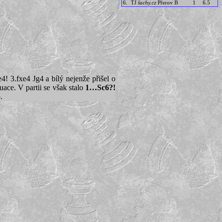
6.
TJ
šachy.cz
Přerov B
1
6.5
 3.fxe4 Jg4 a bílý nejenže přišel o
ace. V partii se však stalo
1…Sc6?!
.