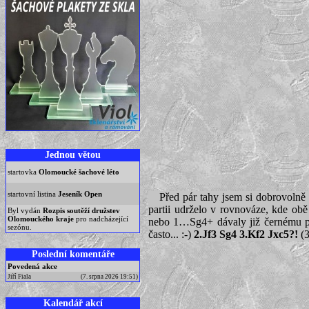
Jednou větou
startovka
Olomoucké šachové léto
startovní listina
Jeseník Open
Před pár tahy jsem si dobrovolně 
partii udrželo v rovnováze, kde obě
Byl vydán
Rozpis soutěží družstev
Olomouckého kraje
pro nadcházející
nebo 1…Sg4+ dávaly již černému pěk
sezónu.
často... :-)
2.Jf3 Sg4 3.Kf2 Jxc5?!
(3
Poslední komentáře
Povedená akce
Jiří Fiala
(7. srpna 2026 19:51)
Kalendář akcí