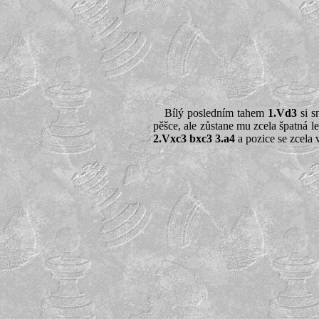
Bílý posledním tahem
1.Vd3
si s
pěšce, ale zůstane mu zcela špatná l
2.Vxc3 bxc3 3.a4
a pozice se zcela v