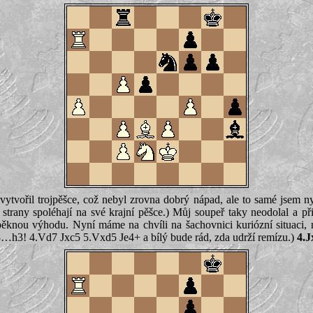
vytvořil trojpěšce, což nebyl zrovna dobrý nápad, ale to samé jsem n
 strany spoléhají na své krajní pěšce.) Můj soupeř taky neodolal a př
nou výhodu. Nyní máme na chvíli na šachovnici kuriózní situaci, ne
…h3! 4.Vd7 Jxc5 5.Vxd5 Je4+ a bílý bude rád, zda udrží remízu.)
4.J