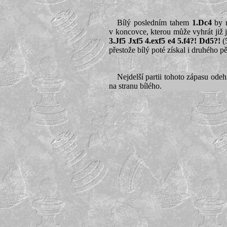
Bílý posledním tahem
1.Dc4
by r
v koncovce, kterou může vyhrát již j
3.Jf5 Jxf5 4.exf5 e4 5.f4?! Dd5?!
(5
přestože bílý poté získal i druhého 
Nejdelší partii tohoto zápasu odeh
na stranu bílého.