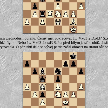
naží zjednodušit obranu. Černý měl pokračovat 1…Vxd3 2.Dxd3? Sxe4!
ehká figura. Nebo 1…Vxd3 2.cxd3 Sa6 a před bílým je stále obtížná situ
yrovnala. O pár tahů dále se vývoj partie začal obracet na stranu bílého