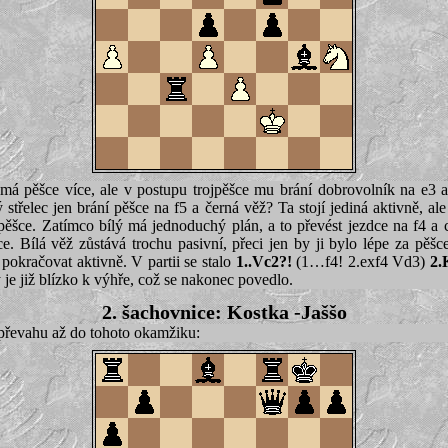
 má pěšce více, ale v postupu trojpěšce mu brání dobrovolník na e3 
střelec jen brání pěšce na f5 a černá věž? Ta stojí jediná aktivně, al
-pěšce. Zatímco bílý má jednoduchý plán, a to převést jezdce na f4 a c
. Bílá věž zůstává trochu pasivní, přeci jen by ji bylo lépe za pěš
pokračovat aktivně. V partii se stalo
1..Vc2?!
(1…f4! 2.exf4 Vd3)
2.
 je již blízko k výhře, což se nakonec povedlo.
2. šachovnice: Kostka -Jaššo
 převahu až do tohoto okamžiku: