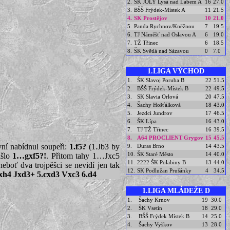
2.
ŠK JOLY Lysá nad Labem A
16
27.0
3.
BŠŠ Frýdek-Místek A
11
21.5
4.
SK Prostějov
10
21.0
5.
Panda Rychnov/Kněžnou
7
19.5
6.
TJ Náměšť nad Oslavou A
6
19.0
7.
TŽ Třinec
6
18.5
8.
ŠK Světlá nad Sázavou
0
7.0
1.LIGA VÝCHOD
1.
ŠK Slavoj Poruba B
22
51.5
2.
BŠŠ Frýdek-Místek B
22
49.5
3.
SK Slavia Orlová
20
47.5
4.
Šachy Hošťálková
18
43.0
5.
Jezdci Jundrov
17
46.5
6.
ŠK Lípa
16
43.0
7.
TJ TŽ Třinec
16
39.5
8.
A64 PROCLIENT Grygov
15
45.5
yní nabídnul soupeři:
1.f5?
(1.Jb3 by
9.
Duras Brno
14
43.5
10.
ŠK Staré Město
14
40.0
išlo
1…gxf5?!
. Přitom tahy 1…Jxc5
11.
2222 ŠK Polabiny B
13
44.0
boť dva trojpěšci se nevidí jen tak
12.
SK Podlužan Prušánky
4
34.5
xh4 Jxd3+ 5.cxd3 Vxc3 6.d4
1.LIGA MLÁDEŽE D
1.
Šachy Krnov
19
30.0
2.
ŠK Vsetín
18
29.0
3.
BŠŠ Frýdek Místek B
14
25.0
4.
Šachy Vyškov
13
28.0