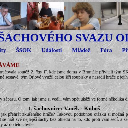
 ŠACHOVÉHO SVAZU 
ity
ŠSOK
Události
Mládež
Fóra
Př
DÁVÁME
račovala soutěž
2. ligy F
, kde jsme doma v Bruntále přivítali tým 
jné sestavě, tým Orlové využil celou šíři soupisky a nasadil hráče z jejíh
ty zápasu. O tom, jak jsme si vedli, vám opět ukáži ve formě několika 
1. šachovnice: Vaněk - Kuboš
ale jak přehrát zkušeného hráče? Takovou podobnou otázku si možná p
 se hrát své nejlepší šachy bez ohledu na to, kdo proti vám sedí, a ša
 až do této chvíle: