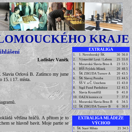
OLOMOUCKÉHO KRAJE
EXTRALIGA
ihlášení
1.
1. Novoborský ŠK
30
56.0
Ladislav Vaněk
2.
Výstaviště Lysá / Labem
25
55.0
3.
Moravská Slavia Brno A
23
53.5
4.
BŠŠ Frýdek-Místek
20
48.5
SK Slavia Orlová B. Zatímco my jsme
5.
ŠK ZIKUDA Turnov A
20
43.5
6.
ŠK Slavoj Poruba
15
44.5
o 15. i 17. místa.
7.
ŠŠ V. a Č. Unichess
15
43.0
8.
Sigil Fund Pardubice
12
41.5
9.
Slavia Kroměříž
9
41.0
10.
OAZA loznice.cz
7
37.0
diagramů.
11.
Moravská Slavia Brno B
6
34.5
12.
ŠK ZIKUDA Turnov B
6
30.0
okládá většina hráčů. A přitom je to
EXTRALIGA MLÁDEŽE
chem se hlavně bavit. Moje partie se
VÝCHOD
1.
ŠK Staré Město
21
34.5