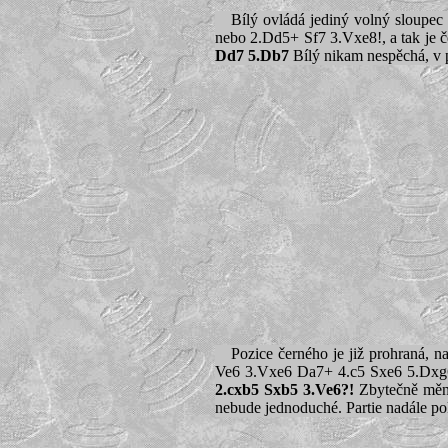
Bílý ovládá jediný volný sloupe
nebo 2.Dd5+ Sf7 3.Vxe8!, a tak je če
Dd7 5.Db7
Bílý nikam nespěchá, v po
Pozice černého je již prohraná, n
Ve6 3.Vxe6 Da7+ 4.c5 Sxe6 5.Dxg6 n
2.cxb5 Sxb5 3.Ve6?!
Zbytečně mění
nebude jednoduché. Partie nadále po