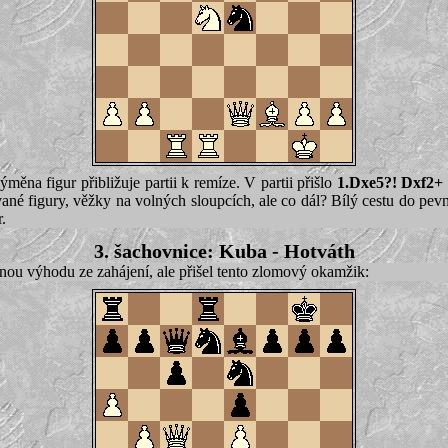
ýměna figur přibližuje partii k remíze. V partii přišlo
1.Dxe5?! Dxf2+
né figury, věžky na volných sloupcích, ale co dál? Bílý cestu do pevn
.
3. šachovnice: Kuba - Hotváth
mírnou výhodu ze zahájení, ale přišel tento zlomový okamžik: