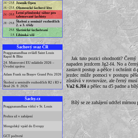
Jeseník Open
14.−23.8.
Olomoucké šachové léto
16.−23.8.
Letní příměstský tábor pro
24.−28.8.
talentované šachisty
Školení a seminář rozhodčích
28.−29.8.
2. a 3. třídy
Slatinické šachobraní
29.8.
Libinská věž
5.9.
Šachový svaz ČR
Praggnanandhaa ovládl Saint Louis
Rapid & Blitz
Jak tuto pozici ohodnotit? Černý
24. Mistrovství EU mládeže 2026 –
napaden jezdcem Jg2-f4. No a černý 
Úvodní zpráva
zastavit postup a-pěšce i ochránit d
Adam Frank na Brașov Grand Prix 2026
jezdec může pomoci v postupu pěšce
zůstává v rovnováze, ale černý musí 
Školení a semináře rozhodčích R2 i R3 v
Va2 6.Jf4
a pěšec na d5 padne a bílý
Brně 26. 9. 2026
Šachy.cz
Bílý se ze zahájení udržel mírnou
Praggnanandhaa vítězí v St. Louis
Prohra už v zahájení
Mongolský vpád do Evropy
GCT počtvrté