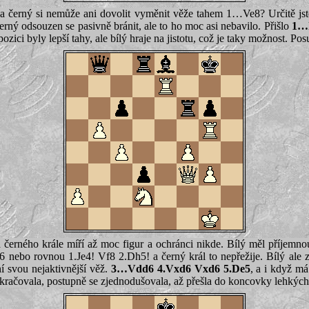
c a černý si nemůže ani dovolit vyměnit věže tahem 1…Ve8? Určitě j
rný odsouzen se pasivně bránit, ale to ho moc asi nebavilo. Přišlo
1…h
zici byly lepší tahy, ale bílý hraje na jistotu, což je taky možnost. Po
a černého krále míří až moc figur a ochránci nikde. Bílý měl příjemn
ebo rovnou 1.Je4! Vf8 2.Dh5! a černý král to nepřežije. Bílý ale z
 svou nejaktivnější věž.
3…Vdd6 4.Vxd6 Vxd6 5.De5
, a i když má
kračovala, postupně se zjednodušovala, až přešla do koncovky lehkých 