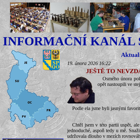
INFORMAČNÍ KANÁL
Aktual
19. února 2026 16:22
JEŠTĚ TO NEVZ
Osmého února pok
opět nastoupili ve ste
Podle ela jsme byli jasnými favori
Chtěl jsem v této partii uspět, 
jednoduché, aspoň tedy u mě. Snažit
udržovala dlouho v mezích rovnováhy