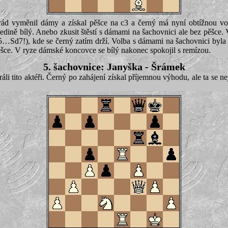
ád vyměnil dámy a získal pěšce na c3 a černý má nyní obtížnou v
edině bílý. Anebo zkusit štěstí s dámami na šachovnici ale bez pěšce. V
…Sd7!), kde se černý zatím drží. Volba s dámami na šachovnici byla
pěšce. V ryze dámské koncovce se bílý nakonec spokojil s remízou.
5. šachovnice: Janyška - Šrámek
ráli tito aktéři. Černý po zahájení získal příjemnou výhodu, ale ta se n