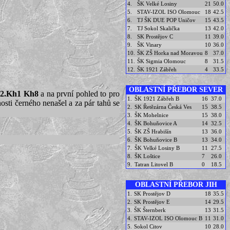
4.
ŠK Velké Losiny
21
50.0
5.
STAV-IZOL ISO Olomouc
18
42.5
6.
TJ ŠK DUE POP Uničov
15
43.5
7.
TJ Sokol Skalička
13
42.0
8.
SK Prostějov C
11
39.0
9.
ŠK Vinary
10
36.0
10.
ŠK ZŠ Horka nad Moravou
8
37.0
11.
ŠK Sigmia Olomouc
8
31.5
12.
ŠK 1921 Zábřeh
4
33.5
OBLASTNÍ PŘEBOR SEVER
 2.Kh1 Kh8
a na první pohled to pro
1.
ŠK 1921 Zábřeh B
16
37.0
osti černého nenašel a za pár tahů se
2.
SK Řetězárna Česká Ves
15
38.5
3.
ŠK Mohelnice
15
38.0
4.
ŠK Bohuňovice A
14
32.5
5.
ŠK ZŠ Hrabišín
13
36.0
6.
ŠK Bohuňovice B
13
34.0
7.
ŠK Velké Losiny B
11
27.5
8.
ŠK Loštice
7
26.0
9.
Tatran Litovel B
0
18.5
OBLASTNÍ PŘEBOR JIH
1.
SK Prostějov D
18
35.5
2.
SK Prostějov E
14
29.5
3.
ŠK Šternberk
13
31.5
4.
STAV-IZOL ISO Olomouc B
11
31.0
5.
Sokol Citov
10
28.0