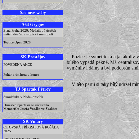
Šachové weby
A64 Grygov
Zlatá Praha 2026: Medailový úspěch
našich děvčat v tropické metropoli
Teplice Open 2026
Pozice je symetrická a jakákoliv v
SK Prostějov
bílého vypadá pěkně. Má centralizova
POVEDENÁ AKCE
vyměnily i dámy a byl podepsán smír
Pohár primátora u konce
V této partii si taky bílý udržel 
TJ Spartak Přerov
Simultánka v Nedakonicích
Družstvo Spartaku se zúčastnilo
Memoriálu Josefa Vozáka ve Skaličce
ŠK Vinary
CITOVSKÁ TŘÍKRÁLOVÁ ROŠÁDA
2025