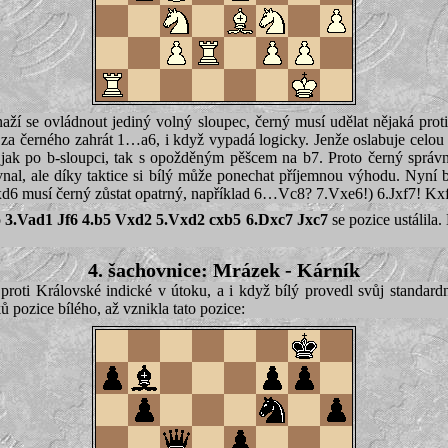
aží se ovládnout jediný volný sloupec, černý musí udělat nějaká prot
 za černého zahrát 1…a6, i když vypadá logicky. Jenže oslabuje celou 
 jak po b-sloupci, tak s opožděným pěšcem na b7. Proto černý správ
vnal, ale díky taktice si bílý může ponechat příjemnou výhodu. Nyní
6 musí černý zůstat opatrný, například 6…Vc8? 7.Vxe6!) 6.Jxf7! Kx
o
3.Vad1 Jf6 4.b5 Vxd2 5.Vxd2 cxb5 6.Dxc7 Jxc7
se pozice ustálila. 
4. šachovnice: Mrázek - Kárník
roti Královské indické v útoku, a i když bílý provedl svůj standardní
ů pozice bílého, až vznikla tato pozice: