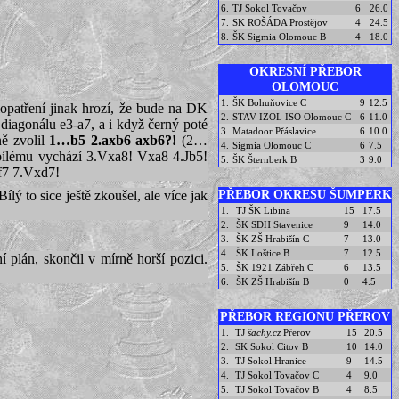
6.
TJ Sokol Tovačov
6
26.0
7.
SK ROŠÁDA Prostějov
4
24.5
8.
ŠK Sigmia Olomouc B
4
18.0
OKRESNÍ PŘEBOR
OLOMOUC
1.
ŠK Bohuňovice C
9
12.5
iopatření jinak hrozí, že bude na DK
2.
STAV-IZOL ISO Olomouc C
6
11.0
diagonálu e3-a7, a i když černý poté
3.
Matadoor Přáslavice
6
10.0
ně zvolil
1…b5 2.axb6 axb6?!
(2…
4.
Sigmia Olomouc C
6
7.5
 bílému vychází 3.Vxa8! Vxa8 4.Jb5!
5.
ŠK Šternberk B
3
9.0
f7 7.Vxd7!
PŘEBOR OKRESU ŠUMPERK
Bílý to sice ještě zkoušel, ale více jak
1.
TJ ŠK Libina
15
17.5
2.
ŠK SDH Stavenice
9
14.0
3.
ŠK ZŠ Hrabišín C
7
13.0
4.
ŠK Loštice B
7
12.5
 plán, skončil v mírně horší pozici.
5.
ŠK 1921 Zábřeh C
6
13.5
6.
ŠK ZŠ Hrabišín B
0
4.5
PŘEBOR REGIONU PŘEROV
1.
TJ
šachy.cz
Přerov
15
20.5
2.
SK Sokol Citov B
10
14.0
3.
TJ Sokol Hranice
9
14.5
4.
TJ Sokol Tovačov C
4
9.0
5.
TJ Sokol Tovačov B
4
8.5