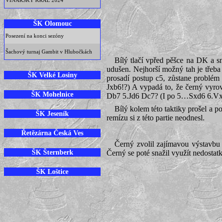
VINARSKÝ KRÁL 2024
ŠK Olomouc
Posezení na konci sezóny
Šachový turnaj Gambit v Hlubočkách
Bílý tlačí vpřed pěšce na DK a sn
udušen. Nejhorší možný tah je třeba
ŠK Velké Losiny
prosadí postup c5, zůstane problém
Jxb6!?) A vypadá to, že černý vyro
ŠK Mohelnice
Db7 5.Jd6 Dc7? (I po 5…Sxd6 6.Vxd
Bílý kolem této taktiky prošel a p
ŠK Jeseník
remízu si z této partie neodnesl.
Řetězárna Česká Ves
Černý zvolil zajímavou výstavbu p
ŠK Šternberk
Černý se poté snažil využít nedostatk
ŠK Loštice