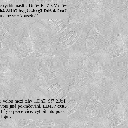
ste rychle našli 2.Dd5+ Kh7 3.Vxh5+
4 2.Db7 hxg3 3.hxg3 Dd6 4.Dxa7
suneme se o kousek dál.
ou volbu mezi tahy 1.Dh5! Sf7 2.Je4!
volil jiné pokračování.
1.De3? cxb5
 bílý o pěšce více, vyhrát tuto pozici
figur: