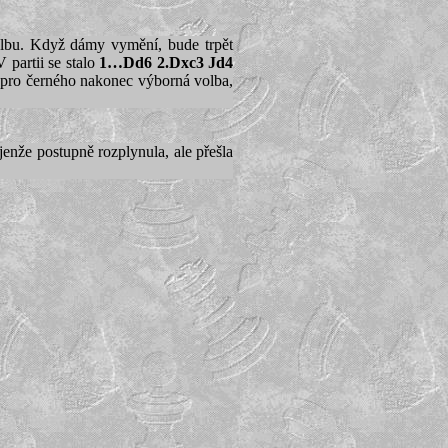
olbu. Když dámy vymění, bude trpět
 partii se stalo
1…Dd6 2.Dxc3 Jd4
 pro černého nakonec výborná volba,
ejenže postupně rozplynula, ale přešla