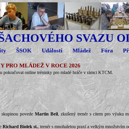
 ŠACHOVÉHO SVAZU 
ity
ŠSOK
Události
Mládež
Fóra
Př
Y PRO MLÁDEŽ V ROCE 2026
ou pokračovat online tréninky pro mladé hráče v rámci KTCM.
ní skupinou povede
Martin Beil
, zkušený trenér s citem pro výuku m
de
Richard Biolek st.
, trenér s mnohaletou praxí a velkým množstvím