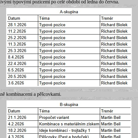
livými typovými pozicemi po celé období od ledna do června.
žně kombinacemi a pěšcovkami.