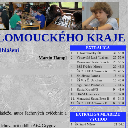
OLOMOUCKÉHO KRAJE
EXTRALIGA
ihlášení
1.
1. Novoborský ŠK
30
56.0
Martin Hampl
2.
Výstaviště Lysá / Labem
25
55.0
3.
Moravská Slavia Brno A
23
53.5
4.
BŠŠ Frýdek-Místek
20
48.5
5.
ŠK ZIKUDA Turnov A
20
43.5
6.
ŠK Slavoj Poruba
15
44.5
7.
ŠŠ V. a Č. Unichess
15
43.0
8.
Sigil Fund Pardubice
12
41.5
9.
Slavia Kroměříž
9
41.0
10.
OAZA loznice.cz
7
37.0
11.
Moravská Slavia Brno B
6
34.5
12.
ŠK ZIKUDA Turnov B
6
30.0
ládeže, autor šachových cvičebnic a
EXTRALIGA MLÁDEŽE
VÝCHOD
1.
ŠK Staré Město
21
34.5
 odchovanců oddílu A64 Grygov.