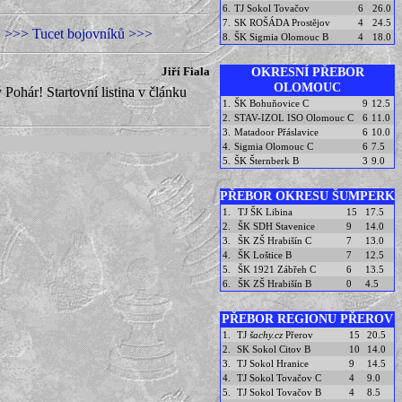
6.
TJ Sokol Tovačov
6
26.0
7.
SK ROŠÁDA Prostějov
4
24.5
>>> Tucet bojovníků >>>
8.
ŠK Sigmia Olomouc B
4
18.0
OKRESNÍ PŘEBOR
Jiří Fiala
OLOMOUC
Pohár! Startovní listina v článku
1.
ŠK Bohuňovice C
9
12.5
2.
STAV-IZOL ISO Olomouc C
6
11.0
3.
Matadoor Přáslavice
6
10.0
4.
Sigmia Olomouc C
6
7.5
5.
ŠK Šternberk B
3
9.0
PŘEBOR OKRESU ŠUMPERK
1.
TJ ŠK Libina
15
17.5
2.
ŠK SDH Stavenice
9
14.0
3.
ŠK ZŠ Hrabišín C
7
13.0
4.
ŠK Loštice B
7
12.5
5.
ŠK 1921 Zábřeh C
6
13.5
6.
ŠK ZŠ Hrabišín B
0
4.5
PŘEBOR REGIONU PŘEROV
1.
TJ
šachy.cz
Přerov
15
20.5
2.
SK Sokol Citov B
10
14.0
3.
TJ Sokol Hranice
9
14.5
4.
TJ Sokol Tovačov C
4
9.0
5.
TJ Sokol Tovačov B
4
8.5