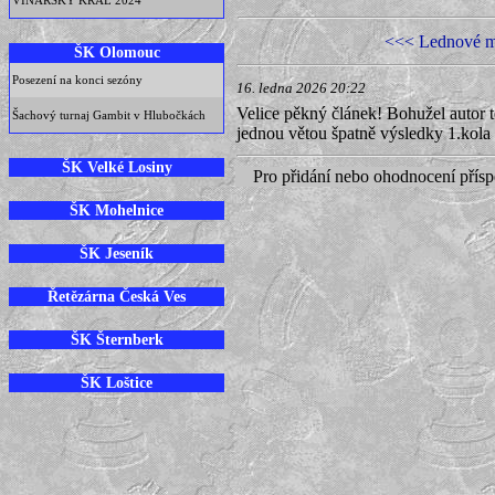
VINARSKÝ KRÁL 2024
<<< Lednové ml
ŠK Olomouc
Posezení na konci sezóny
16. ledna 2026 20:22
Velice pěkný článek! Bohužel autor t
Šachový turnaj Gambit v Hlubočkách
jednou větou špatně výsledky 1.kola 
ŠK Velké Losiny
Pro přidání nebo ohodnocení přís
ŠK Mohelnice
ŠK Jeseník
Řetězárna Česká Ves
ŠK Šternberk
ŠK Loštice