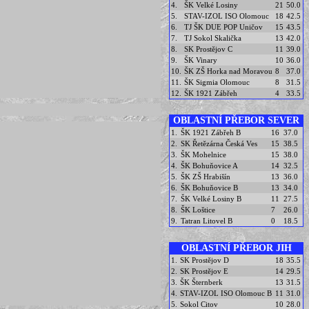
4.
ŠK Velké Losiny
21
50.0
5.
STAV-IZOL ISO Olomouc
18
42.5
6.
TJ ŠK DUE POP Uničov
15
43.5
7.
TJ Sokol Skalička
13
42.0
8.
SK Prostějov C
11
39.0
9.
ŠK Vinary
10
36.0
10.
ŠK ZŠ Horka nad Moravou
8
37.0
11.
ŠK Sigmia Olomouc
8
31.5
12.
ŠK 1921 Zábřeh
4
33.5
OBLASTNÍ PŘEBOR SEVER
1.
ŠK 1921 Zábřeh B
16
37.0
2.
SK Řetězárna Česká Ves
15
38.5
3.
ŠK Mohelnice
15
38.0
4.
ŠK Bohuňovice A
14
32.5
5.
ŠK ZŠ Hrabišín
13
36.0
6.
ŠK Bohuňovice B
13
34.0
7.
ŠK Velké Losiny B
11
27.5
8.
ŠK Loštice
7
26.0
9.
Tatran Litovel B
0
18.5
OBLASTNÍ PŘEBOR JIH
1.
SK Prostějov D
18
35.5
2.
SK Prostějov E
14
29.5
3.
ŠK Šternberk
13
31.5
4.
STAV-IZOL ISO Olomouc B
11
31.0
5.
Sokol Citov
10
28.0