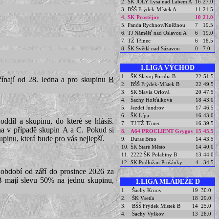
2.
ŠK JOLY Lysá nad Labem A
16
27.0
3.
BŠŠ Frýdek-Místek A
11
21.5
4.
SK Prostějov
10
21.0
5.
Panda Rychnov/Kněžnou
7
19.5
6.
TJ Náměšť nad Oslavou A
6
19.0
7.
TŽ Třinec
6
18.5
8.
ŠK Světlá nad Sázavou
0
7.0
1.LIGA VÝCHOD
1.
ŠK Slavoj Poruba B
22
51.5
ínají od 28. ledna a pro skupinu
B
2.
BŠŠ Frýdek-Místek B
22
49.5
3.
SK Slavia Orlová
20
47.5
4.
Šachy Hošťálková
18
43.0
5.
Jezdci Jundrov
17
46.5
6.
ŠK Lípa
16
43.0
ddíl a skupinu, do které se hlásíš.
7.
TJ TŽ Třinec
16
39.5
dna v případě skupin A a C. Pokud si
8.
A64 PROCLIENT Grygov
15
45.5
upinu, která bude pro vás nejlepší.
9.
Duras Brno
14
43.5
10.
ŠK Staré Město
14
40.0
11.
2222 ŠK Polabiny B
13
44.0
12.
SK Podlužan Prušánky
4
34.5
období od září do prosince 2026 za
 B mají slevu 50% na jednu skupinu,
1.LIGA MLÁDEŽE D
1.
Šachy Krnov
19
30.0
2.
ŠK Vsetín
18
29.0
3.
BŠŠ Frýdek Místek B
14
25.0
4.
Šachy Vyškov
13
28.0