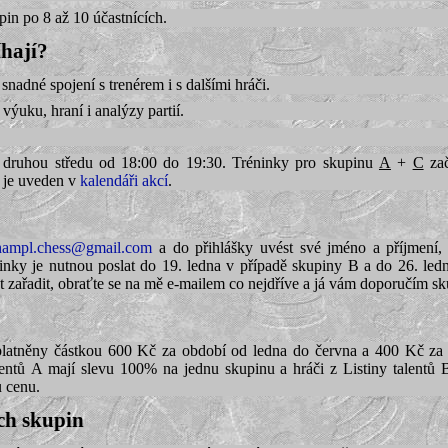
pin po 8 až 10 účastnících.
íhají?
snadné spojení s trenérem i s dalšími hráči.
a výuku, hraní i analýzy partií.
u druhou středu od 18:00 do 19:30. Tréninky pro skupinu
A
+
C
zač
ů je uveden v
kalendáři akcí
.
hampl.chess@gmail.com
a do přihlášky uvést své jméno a příjmení, o
ninky je nutnou poslat do 19. ledna v případě skupiny B a do 26. le
hat zařadit, obraťte se na mě e-mailem co nejdříve a já vám doporučím sk
latněny částkou 600 Kč za období od ledna do června a 400 Kč za 
lentů A mají slevu 100% na jednu skupinu a hráči z Listiny talentů
u cenu.
ch skupin