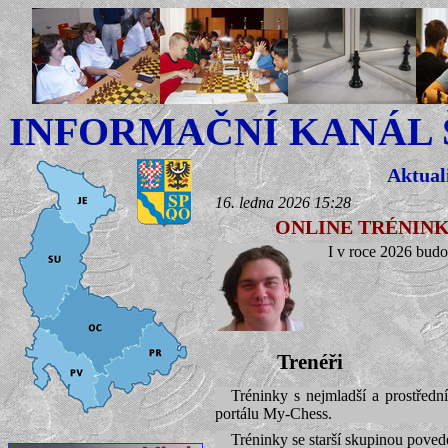
INFORMAČNÍ KANÁL
Aktual
16. ledna 2026 15:28
ONLINE TRÉNINK
I v roce 2026 bud
Trenéři
Tréninky s nejmladší a prostřed
portálu My-Chess.
Tréninky se starší skupinou pove