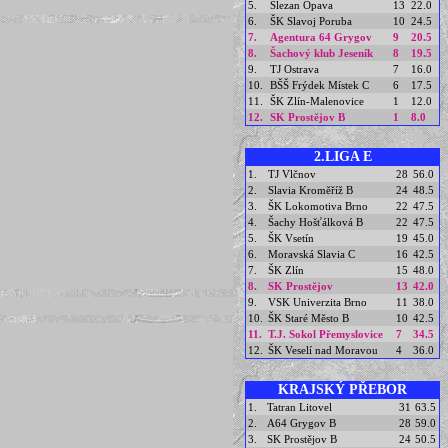
5.
Slezan Opava
13
22.0
6.
ŠK Slavoj Poruba
10
24.5
7.
Agentura 64 Grygov
9
20.5
8.
Šachový klub Jeseník
8
19.5
9.
TJ Ostrava
7
16.0
10.
BŠŠ Frýdek Místek C
6
17.5
11.
ŠK Zlín-Malenovice
1
12.0
12.
SK Prostějov B
1
8.0
2.LIGA E
1.
TJ Vlčnov
28
56.0
2.
Slavia Kroměříž B
24
48.5
3.
ŠK Lokomotiva Brno
22
47.5
4.
Šachy Hošťálková B
22
47.5
5.
ŠK Vsetín
19
45.0
6.
Moravská Slavia C
16
42.5
7.
ŠK Zlín
15
48.0
8.
SK Prostějov
13
42.0
9.
VSK Univerzita Brno
11
38.0
10.
ŠK Staré Město B
10
42.5
11.
T.J. Sokol Přemyslovice
7
34.5
12.
ŠK Veselí nad Moravou
4
36.0
KRAJSKÝ PŘEBOR
1.
Tatran Litovel
31
63.5
2.
A64 Grygov B
28
59.0
3.
SK Prostějov B
24
50.5