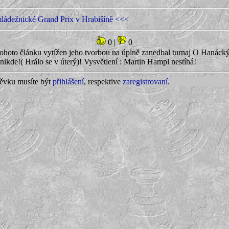
ádežnické Grand Prix v Hrabišíně <<<
0
|
0
ohoto článku vytížen jeho tvorbou na úplně zanedbal turnaj O Hanácký 
nikde!( Hrálo se v úterý)! Vysvětlení : Martin Hampl nestíhá!
pěvku musíte být
přihlášení
, respektive
zaregistrovaní
.