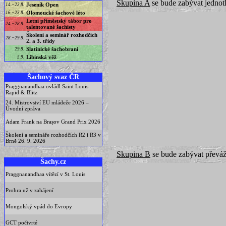
Skupina A
se bude zabývat jednot
Jeseník Open
14.−23.8.
Olomoucké šachové léto
16.−23.8.
Letní příměstský tábor pro
24.−28.8.
talentované šachisty
Školení a seminář rozhodčích
28.−29.8.
2. a 3. třídy
Slatinické šachobraní
29.8.
Libinská věž
5.9.
Šachový svaz ČR
Praggnanandhaa ovládl Saint Louis
Rapid & Blitz
24. Mistrovství EU mládeže 2026 –
Úvodní zpráva
Adam Frank na Brașov Grand Prix 2026
Školení a semináře rozhodčích R2 i R3 v
Brně 26. 9. 2026
Skupina B
se bude zabývat převá
Šachy.cz
Praggnanandhaa vítězí v St. Louis
Prohra už v zahájení
Mongolský vpád do Evropy
GCT počtvrté