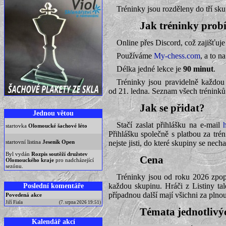
Tréninky jsou rozděleny do tří sku
Jak tréninky prob
Online přes Discord, což zajišťuje 
Používáme
My-chess.com
, a to n
Délka jedné lekce je
90 minut
.
Tréninky jsou pravidelně každo
od 21. ledna. Seznam všech trénink
Jak se přidat?
Jednou větou
Stačí zaslat přihlášku na e-mail
startovka
Olomoucké šachové léto
Přihlášku společně s platbou za tré
nejste jisti, do které skupiny se nec
startovní listina
Jeseník Open
Byl vydán
Rozpis soutěží družstev
Cena
Olomouckého kraje
pro nadcházející
sezónu.
Tréninky jsou od roku 2026 zpop
každou skupinu. Hráči z Listiny ta
Poslední komentáře
případnou další mají všichni za plno
Povedená akce
Jiří Fiala
(7. srpna 2026 19:51)
Témata jednotlivý
Kalendář akcí