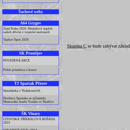
Šachové weby
A64 Grygov
Zlatá Praha 2026: Medailový úspěch
našich děvčat v tropické metropoli
Teplice Open 2026
Skupina C
se bude zabývat základ
SK Prostějov
POVEDENÁ AKCE
Pohár primátora u konce
TJ Spartak Přerov
Simultánka v Nedakonicích
Družstvo Spartaku se zúčastnilo
Memoriálu Josefa Vozáka ve Skaličce
ŠK Vinary
CITOVSKÁ TŘÍKRÁLOVÁ ROŠÁDA
2025