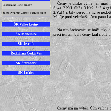
Černý je blízko výhře, jen musí
Posezení na konci sezóny
Sg4+ 2.Kf1 Sh3+ 3.Ke2 Se3 4.gxf4 
2.Vxf4
a bílý pěšec na h2 je nedotk
Šachový turnaj Gambit v Hlubočkách
Matěje proti velezkušenému panu La
ŠK Velké Losiny
Na této šachovnici se hráči taky d
ŠK Mohelnice
přeci jen tam byl i černý král a bílý 
ŠK Jeseník
Řetězárna Česká Ves
ŠK Šternberk
ŠK Loštice
Černý má na výběr. Čím vzít na 