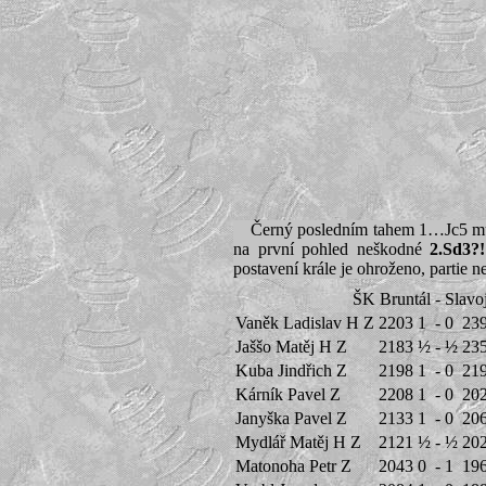
Černý posledním tahem 1…Jc5 může
na první pohled neškodné
2.Sd3?
postavení krále je ohroženo, partie n
ŠK Bruntál
-
Slavo
Vaněk Ladislav H Z
2203
1
-
0
23
Jaššo Matěj H Z
2183
½
-
½
23
Kuba Jindřich Z
2198
1
-
0
21
Kárník Pavel Z
2208
1
-
0
20
Janyška Pavel Z
2133
1
-
0
20
Mydlář Matěj H Z
2121
½
-
½
20
Matonoha Petr Z
2043
0
-
1
19