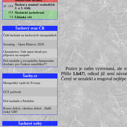
talentované šachisty
Školení a seminář rozhodčích
28.−29.8.
2. a 3. třídy
Slatinické šachobraní
29.8.
Libinská věž
5.9.
Šachový svaz ČR
Čeští šachisté na šachových olympiádách
Scouting – Open Klatovy 2026
Chessalytics: Vaše tajná zbraň pro
přípravu na soupeře
Dvě medaile z evropského šampionátu
družstev pro Českou republiku!!!
Pozice je zatím vyrovnaná, ale mn
Přišlo
1.b4?!
, odkud již není návra
Šachy.cz
Černý se nezalekl a reagoval nejlépe
Mongolský vpád do Evropy
GCT počtvrté
Dvě medaile z Pardubic
Konec dobrý, všechno dobré…Další
český GM!
Šachové weby