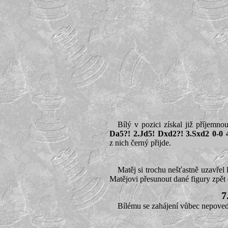
Bílý v pozici získal již příjemn
Da5?! 2.Jd5! Dxd2?! 3.Sxd2 0-0 4
z nich černý přijde.
Matěj si trochu nešťastně uzavřel
Matějovi přesunout dané figury zpět d
7
Bílému se zahájení vůbec nepovedl