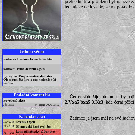
přehlédnutí a problém byl na světě
technické nedostatky se mi povedlo d
Jednou větou
startovka
Olomoucké šachové léto
startovní listina
Jeseník Open
Byl vydán
Rozpis soutěží družstev
Olomouckého kraje
pro nadcházející
sezónu.
Poslední komentáře
Černý stále žije, ale musel by na
Povedená akce
2.Vxa5 bxa5 3.Ke3
, kde černí pěšc
Jiří Fiala
(4. srpna 2026 19:12)
Kalendář akcí
Zatímco já jsem měl na své šachovni
Jeseník Open
14.−23.8.
Olomoucké šachové léto
16.−23.8.
Letní příměstský tábor pro
24.−28.8.