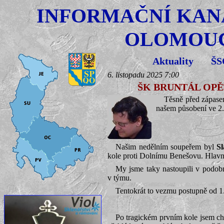
INFORMAČNÍ KAN
OLOMOUC
Aktuality
Š
6. listopadu 2025 7:00
ŠK BRUNTÁL OPĚT
Těsně před zápase
našem působení ve 2. 
Našim nedělním soupeřem byl
Sl
kole proti Dolnímu Benešovu. Hlavní
My jsme taky nastoupili v podobné
v týmu.
Tentokrát to vezmu postupně od 1. 
Po tragickém prvním kole jsem chtě