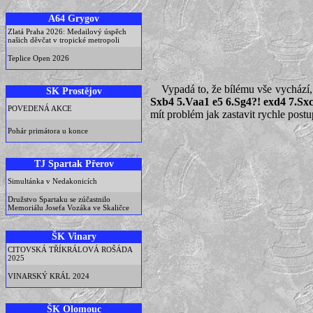
A64 Grygov
Zlatá Praha 2026: Medailový úspěch
našich děvčat v tropické metropoli
Teplice Open 2026
Vypadá to, že bílému vše vychází, 
SK Prostějov
Sxb4 5.Vaa1 e5 6.Sg4?! exd4 7.Sx
POVEDENÁ AKCE
mít problém jak zastavit rychle post
Pohár primátora u konce
TJ Spartak Přerov
Simultánka v Nedakonicích
Družstvo Spartaku se zúčastnilo
Memoriálu Josefa Vozáka ve Skaličce
ŠK Vinary
CITOVSKÁ TŘÍKRÁLOVÁ ROŠÁDA
2025
VINARSKÝ KRÁL 2024
ŠK Olomouc