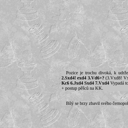
Pozice je trochu divoká, k udrž
2.Sxd4! exd4 3.Vd6+?
(3.Vxd8! Vxd
Kc6 6.Jxd4 Sxd4 7.Vxd4
Vypadá to,
+ postup pěšců na KK.
Bílý se brzy zbavil svého černopo