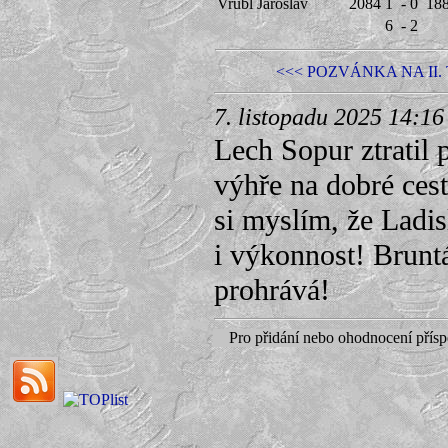
Vrubl Jaroslav
2084
1
-
0
18
6
-
2
<<< POZVÁNKA NA II.
7. listopadu 2025 14:16
Lech Sopur ztratil 
výhře na dobré cest
si myslím, že Ladis
i výkonnost! Bruntá
prohrává!
Pro přidání nebo ohodnocení přís