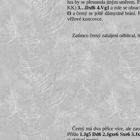
hra by se přesunula jiným směrem. P
KK)
3…Dxf6 4.Vg1
a role se obrac
f3
a černý se ještě důmyslně brání. P
věžové koncovce.
Zatímco černý zahájení odblical, 
Černý má dva pěšce více, ale zaos
Přišlo
1.Jg5 Dd6 2.Jgxe6 Sxe6 3.Jx
si aktivní pozici.